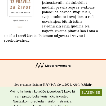
jednostavnih, ali dubokih i
mudrih pravila koje će svakome
pomoći da dovede svoje misli,
svoju osobnost i svoj dom u red
usvajanjem bitnih istina
zajedničkih svim ljudima. Na
najteža životna pitanja kao i ona o
smislu i sreći života, Peterson odgovara izravno i
sveobuhvatno,...
Moderna vremena
Sva prava pridržana © MV Info d.o.o. 2026. • Kriv je
Fiktiv
Mvinfo.hr koristi kolačiće („cookies“) kako bi
SLAŽEM SE
O nama
•
Pomoć
•
Uvjeti korištenja
•
RSS kanali
vam pružio bolje korisničko iskustvo.
Nastavkom pregleda mvinfo.hr stranica
Potraži nas na: