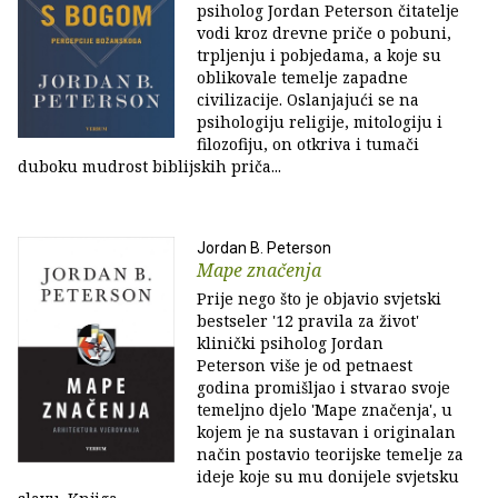
psiholog Jordan Peterson čitatelje
vodi kroz drevne priče o pobuni,
trpljenju i pobjedama, a koje su
oblikovale temelje zapadne
civilizacije. Oslanjajući se na
psihologiju religije, mitologiju i
filozofiju, on otkriva i tumači
duboku mudrost biblijskih priča...
Jordan B. Peterson
Mape značenja
Prije nego što je objavio svjetski
bestseler '12 pravila za život'
klinički psiholog Jordan
Peterson više je od petnaest
godina promišljao i stvarao svoje
temeljno djelo 'Mape značenja', u
kojem je na sustavan i originalan
način postavio teorijske temelje za
ideje koje su mu donijele svjetsku