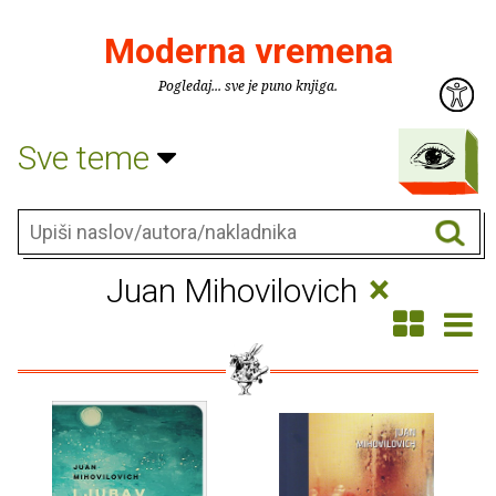
Moderna vremena
Pogledaj... sve je puno knjiga.
Sve teme
×
Juan Mihovilovich