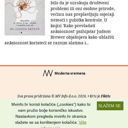
bilo da je uzrokuju društveni
problemi ili oni osobne prirode,
većinu nas preplavljuju osjećaji
nemoći i gubitka kontrole. U
knjizi 'Kako prevladati
anksioznost' psihijatar Judson
Brewer objašnjava kako ublažiti
anksioznost koristeći se raznim alatima i...
Moderna vremena
Sva prava pridržana © MV Info d.o.o. 2026. • Kriv je
Fiktiv
Mvinfo.hr koristi kolačiće („cookies“) kako bi
SLAŽEM SE
O nama
•
Pomoć
•
Uvjeti korištenja
•
RSS kanali
vam pružio bolje korisničko iskustvo.
Nastavkom pregleda mvinfo.hr stranica
Potraži nas na:
slažete se sa korištenjem kolačića.
Više