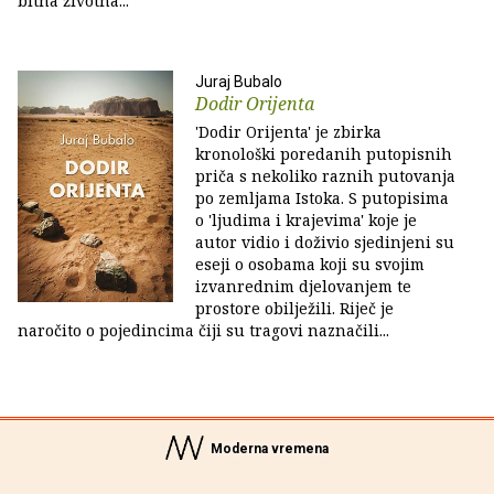
bitna životna...
Juraj Bubalo
Dodir Orijenta
'Dodir Orijenta' je zbirka
kronološki poredanih putopisnih
priča s nekoliko raznih putovanja
po zemljama Istoka. S putopisima
o 'ljudima i krajevima' koje je
autor vidio i doživio sjedinjeni su
eseji o osobama koji su svojim
izvanrednim djelovanjem te
prostore obilježili. Riječ je
naročito o pojedincima čiji su tragovi naznačili...
Moderna vremena