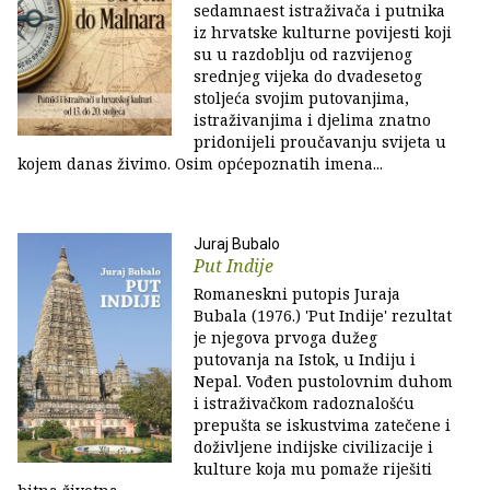
sedamnaest istraživača i putnika
iz hrvatske kulturne povijesti koji
su u razdoblju od razvijenog
srednjeg vijeka do dvadesetog
stoljeća svojim putovanjima,
istraživanjima i djelima znatno
pridonijeli proučavanju svijeta u
kojem danas živimo. Osim općepoznatih imena...
Juraj Bubalo
Put Indije
Romaneskni putopis Juraja
Bubala (1976.) 'Put Indije' rezultat
je njegova prvoga dužeg
putovanja na Istok, u Indiju i
Nepal. Vođen pustolovnim duhom
i istraživačkom radoznalošću
prepušta se iskustvima zatečene i
doživljene indijske civilizacije i
kulture koja mu pomaže riješiti