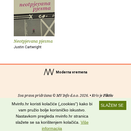
Neotpjevana pjesma
Justin Cartwright
Moderna vremena
Sva prava pridržana © MV Info d.o.o. 2026. • Kriv je
Fiktiv
Mvinfo.hr koristi kolačiće („cookies“) kako bi
SLAŽEM SE
O nama
•
Pomoć
•
Uvjeti korištenja
•
RSS kanali
vam pružio bolje korisničko iskustvo.
Nastavkom pregleda mvinfo.hr stranica
Potraži nas na:
slažete se sa korištenjem kolačića.
Više
informacija