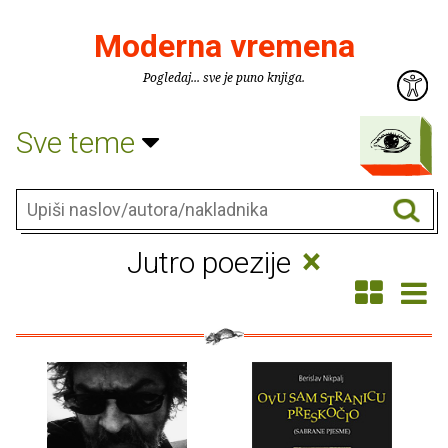
Moderna vremena
Pogledaj... sve je puno knjiga.
Sve teme
×
Jutro poezije