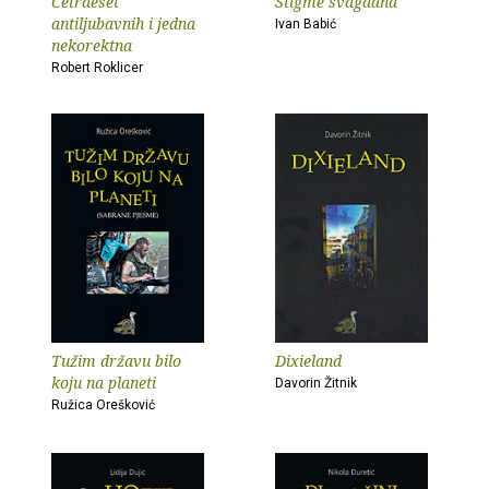
Četrdeset
Stigme svagdana
antiljubavnih i jedna
Ivan Babić
nekorektna
Robert Roklicer
Tužim državu bilo
Dixieland
koju na planeti
Davorin Žitnik
Ružica Orešković