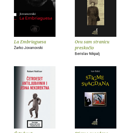
La Embriaguesa
Ovu sam stranicu
preskočio
Žarko Jovanovski
Berislav Nikpalj