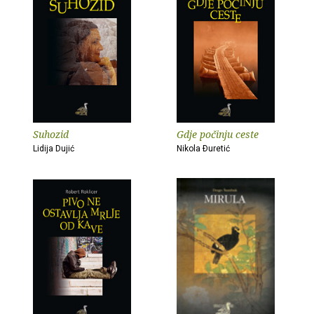
Suhozid
Gdje počinju ceste
Lidija Dujić
Nikola Ðuretić