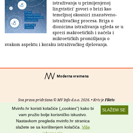
istraživanja u primijenjenoj
lingvistici' govori o brizi kao
temeljnoj okosnici znanstveno-
istraživačkog procesa. Briga o
dionicima istraživanja ogleda se u
sprezi makroetičkih i načela i
mikroetičkih promišljanja o
svakom aspektu i koraku istraživačkog djelovanja.
Moderna vremena
Sva prava pridržana © MV Info d.o.o. 2026. • Kriv je
Fiktiv
Mvinfo.hr koristi kolačiće („cookies“) kako bi
SLAŽEM SE
O nama
•
Pomoć
•
Uvjeti korištenja
•
RSS kanali
vam pružio bolje korisničko iskustvo.
Nastavkom pregleda mvinfo.hr stranica
Potraži nas na:
slažete se sa korištenjem kolačića.
Više