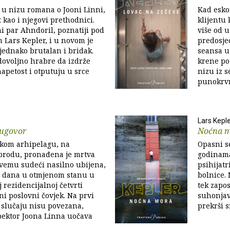
i u nizu romana o Jooni Linni,
Kad esko
t kao i njegovi prethodnici.
klijentu 
i par Ahndoril, poznatiji pod
više od u
Lars Kepler, i u novom je
predosje
ednako brutalan i bridak.
seansa u
dovoljno hrabre da izdrže
krene po 
petost i otputuju u srce
nizu iz s
punokrvni
Lars Kepl
 ugovor
Noćna 
kom arhipelagu, na
Opasni se
rodu, pronađena je mrtva
godinama
svemu sudeći nasilno ubijena,
psihijat
se dana u otmjenom stanu u
bolnice. 
 rezidencijalnoj četvrti
tek zapos
ni poslovni čovjek. Na prvi
suhonjav
 slučaju nisu povezana,
prekrši s
ektor Joona Linna uočava