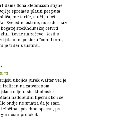
rt-dama Sofia Stefansson stigne
koji je spreman platiti pet puta
običajene tarife, muči ju loš
ćaj. Svejedno ostane, no sado-mazo
 bogatoj stockholmskoj četvrti
zlu... 'Lovac na zečeve', šesti u
erijala o inspektoru Jooni Linni,
 je triler s uistinu...
er
mora
rijski ubojica Jurek Walter već je
 izoliran na zatvorenom
rijskom odjelu stockholmske
Mladi nadobudni liječnik koji se
lio ondje ne smatra da je stari
i zločinac posebno opasan, pa
igurnosni protokol.