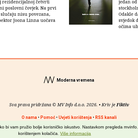
 rezidencijalnoj četvrti
jedan od 
ni poslovni čovjek. Na prvi
stockhol
 slučaju nisu povezana,
Odakle da
ektor Joona Linna uočava
svjedok 
očima ubi
Moderna vremena
Sva prava pridržana © MV Info d.o.o. 2026. • Kriv je
Fiktiv
O nama
•
Pomoć
•
Uvjeti korištenja
•
RSS kanali
kako bi vam pružio bolje korisničko iskustvo. Nastavkom pregleda mvinfo.
korištenjem kolačića.
Više informacija