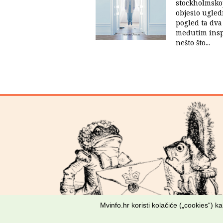
stockholmskoj
objesio ugled
pogled ta dva
međutim insp
nešto što...
Mvinfo.hr koristi kolačiće („cookies“) 