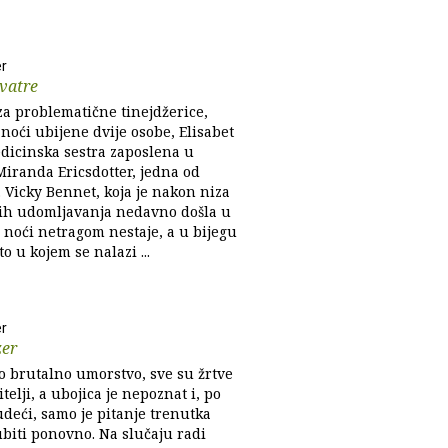
er
vatre
a problematične tinejdžerice,
noći ubijene dvije osobe, Elisabet
dicinska sestra zaposlena u
Miranda Ericsdotter, jedna od
. Vicky Bennet, koja je nakon niza
ih udomljavanja nedavno došla u
 noći netragom nestaje, a u bijegu
o u kojem se nalazi ...
er
zer
o brutalno umorstvo, sve su žrtve
bitelji, a ubojica je nepoznat i, po
deći, samo je pitanje trenutka
ubiti ponovno. Na slučaju radi