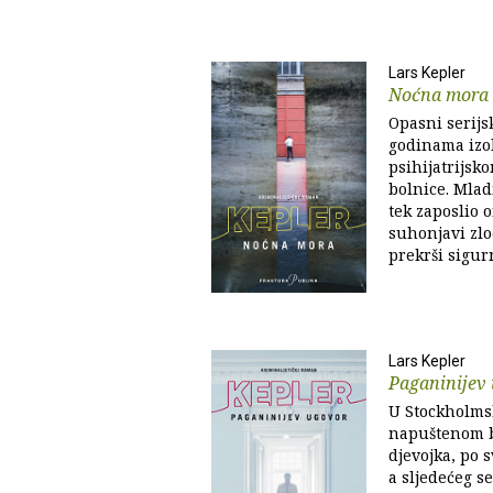
Lars Kepler
Noćna mora
Opasni serijs
godinama izo
psihijatrijsk
bolnice. Mlad
tek zaposlio 
suhonjavi zl
prekrši sigur
Lars Kepler
Paganinijev
U Stockholms
napuštenom b
djevojka, po 
a sljedećeg 