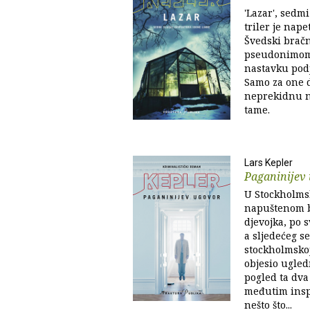
'Lazar', sedm
triler je nape
Švedski bračn
pseudonimom 
nastavku podj
Samo za one 
neprekidnu na
tame.
Lars Kepler
Paganinijev
U Stockholms
napuštenom b
djevojka, po 
a sljedećeg 
stockholmskoj
objesio ugled
pogled ta dva
međutim insp
nešto što...