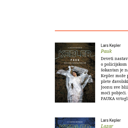
Lars Kepler
Pauk
Deveti nastav
o policijskom
šokantan je n
Kepler može p
plete đavols
Joonu sve bli
moći pobjeći. 
PAUKA vrtoglav
Lars Kepler
Lazar