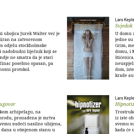
Lars Kepl
Svjedok 
ki ubojica Jurek Walter već je
U domu z
liran na zatvorenom
jedne su 
om odjelu stockholmske
Grim, me
i nadobudni liječnik koji se
domu, i 
ondje ne smatra da je stari
štićenica
očinac posebno opasan, pa
neuspjel
nosni protokol.
dom, iste
krade aut
Lars Kepl
 ugovor
Hipnoti
kom arhipelagu, na
Trostruk
rodu, pronađena je mrtva
iz iste o
svemu sudeći nasilno ubijena,
svemu su
se dana u otmjenom stanu u
kada će 