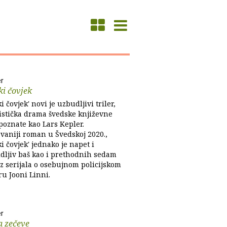
er
i čovjek
i čovjek' novi je uzbudljivi triler,
istička drama švedske književne
poznate kao Lars Kepler.
vaniji roman u Švedskoj 2020.,
i čovjek' jednako je napet i
dljiv baš kao i prethodnih sedam
z serijala o osebujnom policijskom
ru Jooni Linni.
er
a zečeve