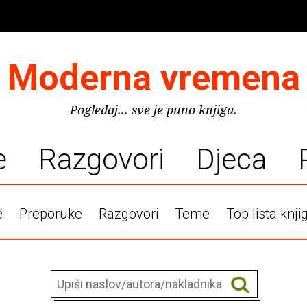
Moderna vremena
Pogledaj... sve je puno knjiga.
e
Razgovori
Djeca
e
Preporuke
Razgovori
Teme
Top lista knji