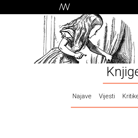
Knjig
Najave
Vijesti
Kritik