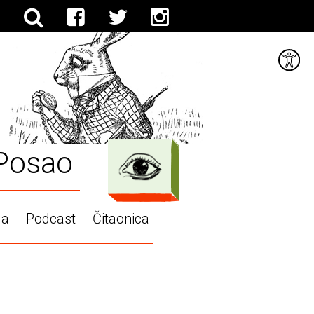
Posao
ga
Podcast
Čitaonica