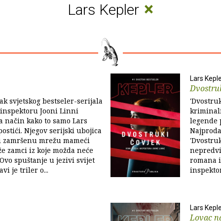
×
Lars Kepler
Lars Kepl
Dvostruk
ak svjetskog bestseler-serijala
'Dvostruk
 inspektoru Jooni Linni
kriminal
a način kako to samo Lars
legende 
ostići. Njegov serijski ubojica
Najproda
ki zamršenu mrežu mameći
'Dvostruk
že zamci iz koje možda neće
nepredvi
Ovo spuštanje u jezivi svijet
romana i
i je triler o...
inspekto
Lars Kepl
Lovac n