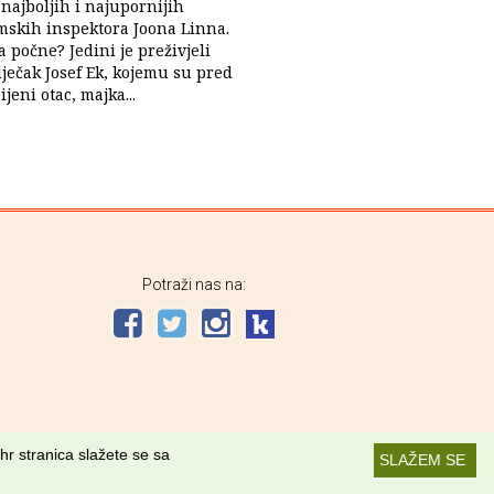
najboljih i najupornijih
mskih inspektora Joona Linna.
 počne? Jedini je preživjeli
dječak Josef Ek, kojemu su pred
jeni otac, majka...
Potraži nas na:
hr stranica slažete se sa
SLAŽEM SE