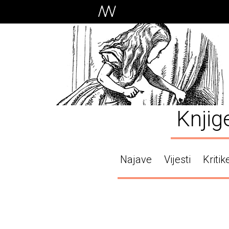
Knjig
Najave
Vijesti
Kritik