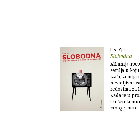
Lea Ypi
Slobodna
Albanija 1989
zemlja u koju j
izaći, zemlja
nevidljiva sv
redovima za h
Kada je u pro
srušen komuni
mnoge istine o