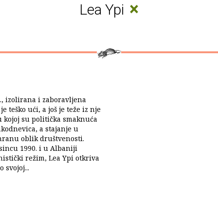
×
Lea Ypi
., izolirana i zaboravljena
e teško ući, a još je teže iz nje
 u kojoj su politička smaknuća
akodnevica, a stajanje u
ranu oblik društvenosti.
sincu 1990. i u Albaniji
stički režim, Lea Ypi otkriva
 svojoj...