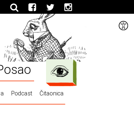
Posao
ga
Podcast
Čitaonica