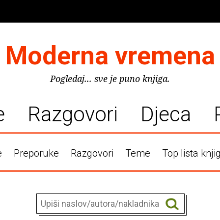
Moderna vremena
Pogledaj... sve je puno knjiga.
e
Razgovori
Djeca
e
Preporuke
Razgovori
Teme
Top lista knji