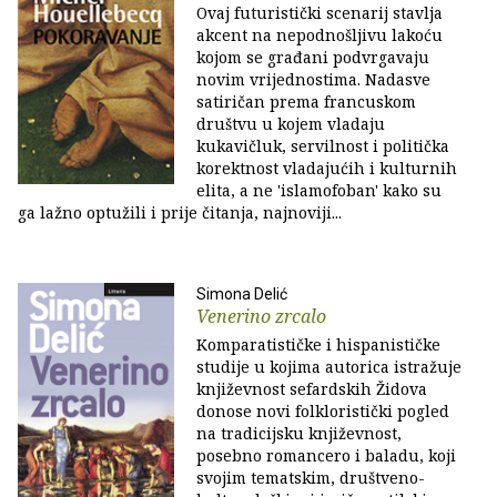
Ovaj futuristički scenarij stavlja
akcent na nepodnošljivu lakoću
kojom se građani podvrgavaju
novim vrijednostima. Nadasve
satiričan prema francuskom
društvu u kojem vladaju
kukavičluk, servilnost i politička
korektnost vladajućih i kulturnih
elita, a ne 'islamofoban' kako su
ga lažno optužili i prije čitanja, najnoviji...
Simona Delić
Venerino zrcalo
Komparatističke i hispanističke
studije u kojima autorica istražuje
književnost sefardskih Židova
donose novi folkloristički pogled
na tradicijsku književnost,
posebno romancero i baladu, koji
svojim tematskim, društveno-