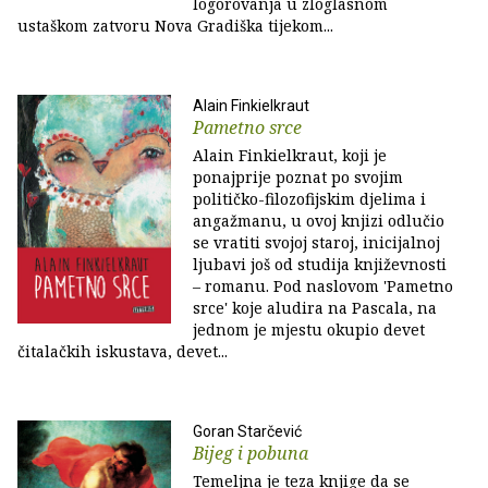
logorovanja u zloglasnom
ustaškom zatvoru Nova Gradiška tijekom...
Alain Finkielkraut
Pametno srce
Alain Finkielkraut, koji je
ponajprije poznat po svojim
političko-filozofijskim djelima i
angažmanu, u ovoj knjizi odlučio
se vratiti svojoj staroj, inicijalnoj
ljubavi još od studija književnosti
– romanu. Pod naslovom 'Pametno
srce' koje aludira na Pascala, na
jednom je mjestu okupio devet
čitalačkih iskustava, devet...
Goran Starčević
Bijeg i pobuna
Temeljna je teza knjige da se