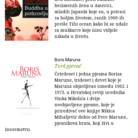
bezimenih žena u Americi,
mladih Japanki koje su, u potrazi
za boljim životom, ranih 1900-ih
prešle Tihi ocean kako bi se udale
za muškarce koje nisu vidjele
nikada u životu.
Boris Maruna
Tvrd pjevač
Četrdeset i jedna pjesma Borisa
Marune, trideset i devet koje je
Maruna objavljivao između 1962. i
1973. u Hrvatskoj reviji urednika
Vinka Nikolića i dvije
neobjavljene pjesme, koje je
priređivač ove knjige Nikica
Mihaljević dobio od Pere Marune,
pjesnikova brata, koji živi u
inozemstvu.