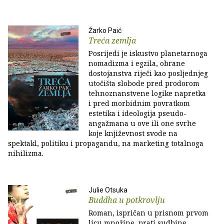
Žarko Paić
Treća zemlja
Posrijedi je iskustvo planetarnoga
nomadizma i egzila, obrane
dostojanstva riječi kao posljednjeg
utočišta slobode pred prodorom
tehnoznanstvene logike napretka
i pred morbidnim povratkom
estetika i ideologija pseudo-
angažmana u ove ili one svrhe
koje književnost svode na
spektakl, politiku i propagandu, na marketing totalnoga
nihilizma.
Julie Otsuka
Buddha u potkrovlju
Roman, ispričan u prisnom prvom
licu množine, prati sudbine