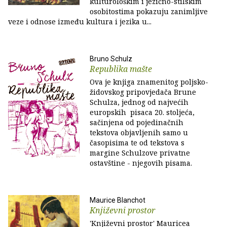
kulturološkim i jezično-stilskim
osobitostima pokazuju zanimljive
veze i odnose između kultura i jezika u...
Bruno Schulz
Republika mašte
Ova je knjiga znamenitog poljsko-
židovskog pripovjedača Brune
Schulza, jednog od najvećih
europskih pisaca 20. stoljeća,
sačinjena od pojedinačnih
tekstova objavljenih samo u
časopisima te od tekstova s
margine Schulzove privatne
ostavštine - njegovih pisama.
Maurice Blanchot
Književni prostor
'Književni prostor' Mauricea