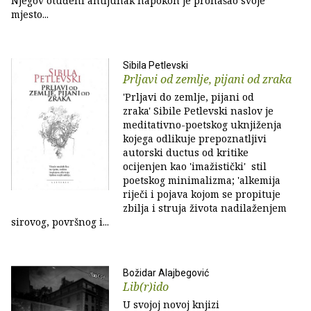
Njegov otuđeni antijunak napokon je pronašao svoje
mjesto...
Sibila Petlevski
Prljavi od zemlje, pijani od zraka
'Prljavi do zemlje, pijani od
zraka' Sibile Petlevski naslov je
meditativno-poetskog uknjiženja
kojega odlikuje prepoznatljivi
autorski ductus od kritike
ocijenjen kao 'imažistički' stil
poetskog minimalizma; 'alkemija
riječi i pojava kojom se propituje
zbilja i struja života nadilaženjem
sirovog, površnog i...
Božidar Alajbegović
Lib(r)ido
U svojoj novoj knjizi