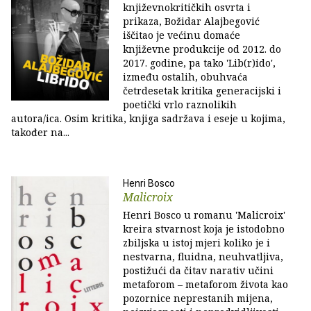
književnokritičkih osvrta i
prikaza, Božidar Alajbegović
iščitao je većinu domaće
književne produkcije od 2012. do
2017. godine, pa tako 'Lib(r)ido',
između ostalih, obuhvaća
četrdesetak kritika generacijski i
poetički vrlo raznolikih
autora/ica. Osim kritika, knjiga sadržava i eseje u kojima,
također na...
Henri Bosco
Malicroix
Henri Bosco u romanu 'Malicroix'
kreira stvarnost koja je istodobno
zbiljska u istoj mjeri koliko je i
nestvarna, fluidna, neuhvatljiva,
postižući da čitav narativ učini
metaforom – metaforom života kao
pozornice neprestanih mijena,