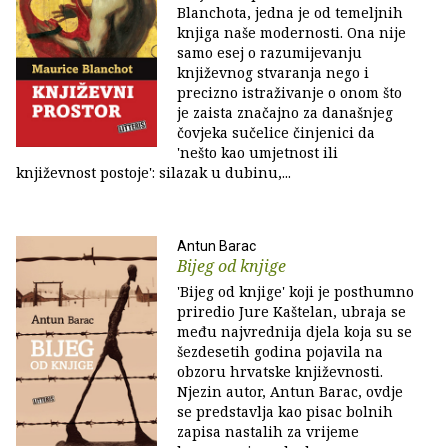
Blanchota, jedna je od temeljnih
knjiga naše modernosti. Ona nije
samo esej o razumijevanju
književnog stvaranja nego i
precizno istraživanje o onom što
je zaista značajno za današnjeg
čovjeka sučelice činjenici da
'nešto kao umjetnost ili
književnost postoje': silazak u dubinu,...
Antun Barac
Bijeg od knjige
'Bijeg od knjige' koji je posthumno
priredio Jure Kaštelan, ubraja se
među najvrednija djela koja su se
šezdesetih godina pojavila na
obzoru hrvatske književnosti.
Njezin autor, Antun Barac, ovdje
se predstavlja kao pisac bolnih
zapisa nastalih za vrijeme