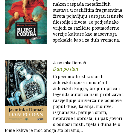
nakon raspada metafizičkih
sustava u različitim fragmentima
života pojavljuju surogati istinske
filozofije i života. To podjednako
vrijedi za različite postmoderne
verzije kulture kao masovnoga
spektakla kao i za duh vremena.
Jasminka Domaš
Dan po dan
Crpeći mudrost iz starih
židovskih spisa i mističnih
židovskih knjiga, brojnih priča i
legenda autorica nam približava i
rasvjetljuje univerzalne pojmove
poput duše, kajanja, molitve,
izgnanstva, patnje i smrti,
nepravde i oprosta, ili pak govori
o odnosu misli, tijela i duha te o
tome kakva je moć onoga što biramo,...