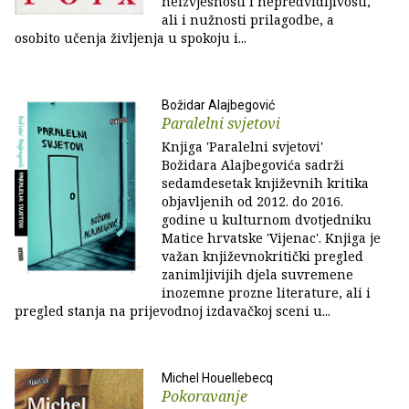
neizvjesnosti i nepredvidljivosti,
ali i nužnosti prilagodbe, a
osobito učenja življenja u spokoju i...
Božidar Alajbegović
Paralelni svjetovi
Knjiga 'Paralelni svjetovi'
Božidara Alajbegovića sadrži
sedamdesetak književnih kritika
objavljenih od 2012. do 2016.
godine u kulturnom dvotjedniku
Matice hrvatske 'Vijenac'. Knjiga je
važan književnokritički pregled
zanimljivijih djela suvremene
inozemne prozne literature, ali i
pregled stanja na prijevodnoj izdavačkoj sceni u...
Michel Houellebecq
Pokoravanje