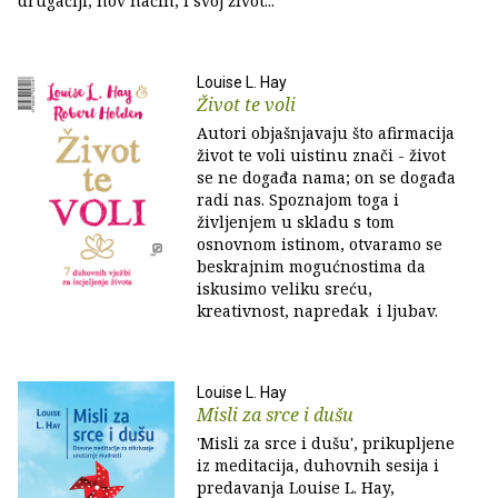
drugačiji, nov način, i svoj život...
Louise L. Hay
Život te voli
Autori objašnjavaju što afirmacija
život te voli uistinu znači - život
se ne događa nama; on se događa
radi nas. Spoznajom toga i
življenjem u skladu s tom
osnovnom istinom, otvaramo se
beskrajnim mogućnostima da
iskusimo veliku sreću,
kreativnost, napredak i ljubav.
Louise L. Hay
Misli za srce i dušu
'Misli za srce i dušu', prikupljene
iz meditacija, duhovnih sesija i
predavanja Louise L. Hay,