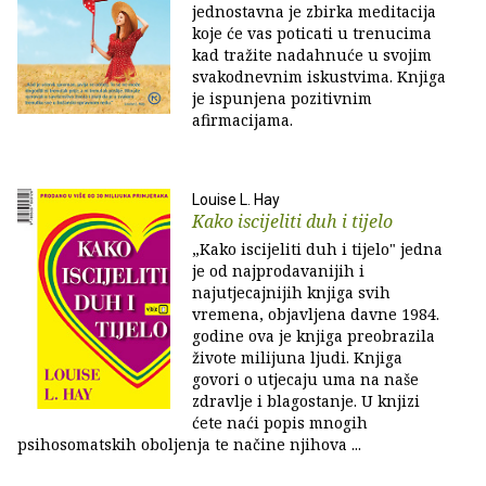
jednostavna je zbirka meditacija
koje će vas poticati u trenucima
kad tražite nadahnuće u svojim
svakodnevnim iskustvima. Knjiga
je ispunjena pozitivnim
afirmacijama.
Louise L. Hay
Kako iscijeliti duh i tijelo
„Kako iscijeliti duh i tijelo" jedna
je od najprodavanijih i
najutjecajnijih knjiga svih
vremena, objavljena davne 1984.
godine ova je knjiga preobrazila
živote milijuna ljudi. Knjiga
govori o utjecaju uma na naše
zdravlje i blagostanje. U knjizi
ćete naći popis mnogih
psihosomatskih oboljenja te načine njihova ...