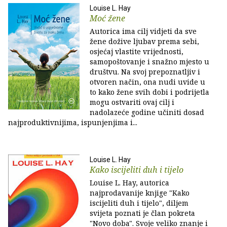
Louise L. Hay
Moć žene
Autorica ima cilj vidjeti da sve
žene dožive ljubav prema sebi,
osjećaj vlastite vrijednosti,
samopoštovanje i snažno mjesto u
društvu. Na svoj prepoznatljiv i
otvoren način, ona nudi uvide u
to kako žene svih dobi i podrijetla
mogu ostvariti ovaj cilj i
nadolazeće godine učiniti dosad
najproduktivnijima, ispunjenjima i...
Louise L. Hay
Kako iscijeliti duh i tijelo
Louise L. Hay, autorica
najprodavanije knjige "Kako
iscijeliti duh i tijelo", diljem
svijeta poznati je član pokreta
"Novo doba". Svoje veliko znanje i