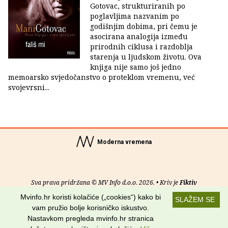
Gotovac, strukturiranih po
poglavljima nazvanim po
godišnjim dobima, pri čemu je
asocirana analogija između
prirodnih ciklusa i razdoblja
starenja u ljudskom životu. Ova
knjiga nije samo još jedno
memoarsko svjedočanstvo o proteklom vremenu, već
svojevrsni...
Moderna vremena
Sva prava pridržana © MV Info d.o.o. 2026. • Kriv je
Fiktiv
Mvinfo.hr koristi kolačiće („cookies“) kako bi
SLAŽEM SE
O nama
•
Pomoć
•
Uvjeti korištenja
•
RSS kanali
vam pružio bolje korisničko iskustvo.
Nastavkom pregleda mvinfo.hr stranica
Potraži nas na: