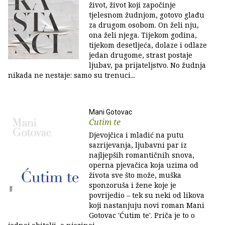
život, život koji započinje
tjelesnom žudnjom, gotovo glađu
za drugom osobom. On želi nju,
ona želi njega. Tijekom godina,
tijekom desetljeća, dolaze i odlaze
jedan drugome, strast postaje
ljubav, pa prijateljstvo. No žudnja
nikada ne nestaje: samo su trenuci...
Mani Gotovac
Ćutim te
Djevojčica i mladić na putu
sazrijevanja, ljubavni par iz
najljepših romantičnih snova,
operna pjevačica koja uzima od
života sve što može, muška
sponzoruša i žene koje je
povrijedio – tek su neki od likova
koji nastanjuju novi roman Mani
Gotovac 'Ćutim te'. Priča je to o