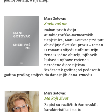
jednoj obitelji, o njezinoj...
Mani Gotovac
Snebivaš me
Nakon prvih dviju
autobiografsko-memoarskih
uspješnica, Mani Gotovac prvi put
objavljuje fikcijsku prozu – roman.
U romanu slijedi sudbinu triju
žena iz jedne obitelji, njihovih
ljubavi i njihove rođene i
nerođene djece tijekom
šezdesetak godina; od pedesetih
godina prošlog stoljeća do današnjih dana. Između...
Mani Gotovac
Ma koji život
Zapisi su različitih žanrovskih
karakteristika: ima tu