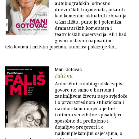
autobiografskih, odnosno
dnevničkih fragmenata, pisanih
kao komentar aktualnih zbivanja
u kazalištu, puno je i polemika,
dramaturških komentara i
teatroloških opservacija. Ali i kad
govori o davno napisanim
tekstovima i mrtvim piscima, autorica pokazuje što...
Mani Gotovac
Fališ mi
Autoričini autobiografski zapisi
govore ne samo o burnom i
zanimljivom životu nego svjedoče
i o prvorazrednom stilističkom i
naratorskom umijeću jedne
iznimno senzibilne spisateljice
sposobne da profinjeno i
dojmljivo progovori i o
najkompleksnijim osjećajima, o