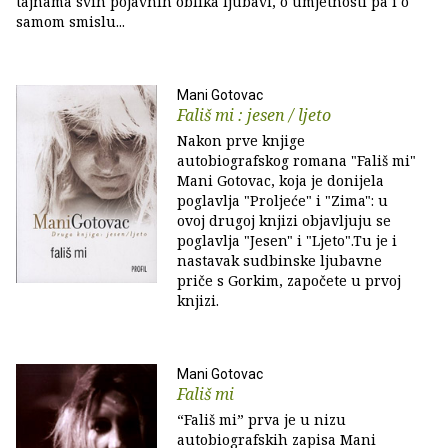
tajnama svih pojavnih oblika ljubavi, o umjetnosti pa i o
samom smislu...
Mani Gotovac
Fališ mi : jesen / ljeto
Nakon prve knjige
autobiografskog romana "Fališ mi"
Mani Gotovac, koja je donijela
poglavlja "Proljeće" i "Zima": u
ovoj drugoj knjizi objavljuju se
poglavlja "Jesen" i "Ljeto".Tu je i
nastavak sudbinske ljubavne
priče s Gorkim, započete u prvoj
knjizi.
Mani Gotovac
Fališ mi
“Fališ mi” prva je u nizu
autobiografskih zapisa Mani