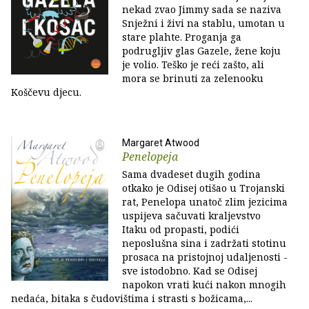
nekad zvao Jimmy sada se naziva
Snježni i živi na stablu, umotan u
stare plahte. Proganja ga
podrugljiv glas Gazele, žene koju
je volio. Teško je reći zašto, ali
mora se brinuti za zelenooku
Koščevu djecu.
Margaret Atwood
Penelopeja
Sama dvadeset dugih godina
otkako je Odisej otišao u Trojanski
rat, Penelopa unatoč zlim jezicima
uspijeva sačuvati kraljevstvo
Itaku od propasti, podići
neposlušna sina i zadržati stotinu
prosaca na pristojnoj udaljenosti -
sve istodobno. Kad se Odisej
napokon vrati kući nakon mnogih
nedaća, bitaka s čudovištima i strasti s božicama,...