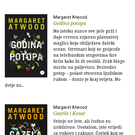
Margaret Atwood
Godina potopa
Na istoku sunce sve jače prži i
daje crvenu nijansu plavosivoj
maglici koja obilježava daleki
ocean. Strvinari koji se gnijezde
na telefonskim stupovima šire
krila kako bi ih osušili. Zrak blago
miriše na paljevinu. Bezvodni
potop – pošast stvorena ljudskom
rukom – donio je kraj svijeta. No
dvije su...
Margaret Atwood
Gazela i Kosac
Svinje ne lete, ali čudno su
izobličene. Uostalom, isto vrijedi
za vukove i rakune. Čovjek koji se