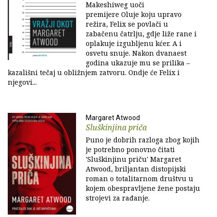
Makeshiweg uoči
premijere Oluje koju upravo
režira, Felix se povlači u
zabačenu čatrlju, gdje liže rane i
oplakuje izgubljenu kćer. A i
osvetu snuje. Nakon dvanaest
godina ukazuje mu se prilika –
kazališni tečaj u obližnjem zatvoru. Ondje će Felix i
njegovi...
Margaret Atwood
Sluškinjina priča
Puno je dobrih razloga zbog kojih
je potrebno ponovno čitati
'Sluškinjinu priču' Margaret
Atwood, briljantan distopijski
roman o totalitarnom društvu u
kojem obespravljene žene postaju
strojevi za rađanje.