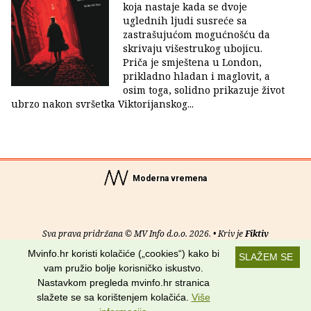
koja nastaje kada se dvoje
uglednih ljudi susreće sa
zastrašujućom mogućnošću da
skrivaju višestrukog ubojicu.
Priča je smještena u London,
prikladno hladan i maglovit, a
osim toga, solidno prikazuje život
ubrzo nakon svršetka Viktorijanskog...
Moderna vremena
Sva prava pridržana © MV Info d.o.o. 2026. • Kriv je
Fiktiv
Mvinfo.hr koristi kolačiće („cookies“) kako bi
SLAŽEM SE
O nama
•
Pomoć
•
Uvjeti korištenja
•
RSS kanali
vam pružio bolje korisničko iskustvo.
Nastavkom pregleda mvinfo.hr stranica
Potraži nas na:
slažete se sa korištenjem kolačića.
Više