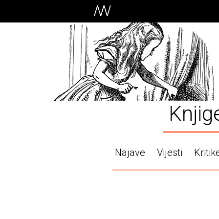
Knjig
Najave
Vijesti
Kritik