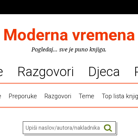
Moderna vremena
Pogledaj... sve je puno knjiga.
e
Razgovori
Djeca
e
Preporuke
Razgovori
Teme
Top lista knji