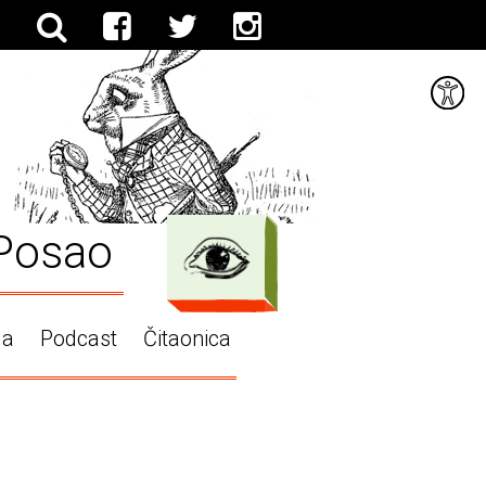
Posao
ga
Podcast
Čitaonica