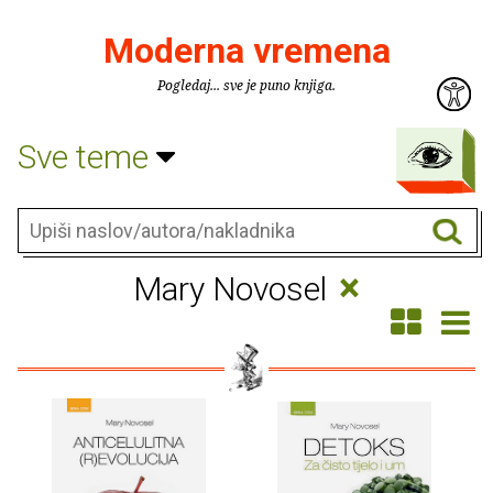
Moderna vremena
Pogledaj... sve je puno knjiga.
Sve teme
×
Mary Novosel