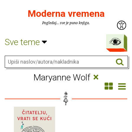
Moderna vremena
Pogledaj... sve je puno knjiga.
Sve teme
×
Maryanne Wolf