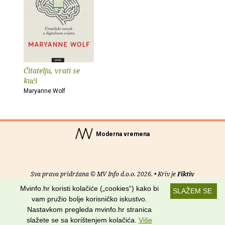
Čitatelju, vrati se
kući
Maryanne Wolf
Moderna vremena
Sva prava pridržana © MV Info d.o.o. 2026. • Kriv je
Fiktiv
Mvinfo.hr koristi kolačiće („cookies“) kako bi
SLAŽEM SE
O nama
•
Pomoć
•
Uvjeti korištenja
•
RSS kanali
vam pružio bolje korisničko iskustvo.
Nastavkom pregleda mvinfo.hr stranica
Potraži nas na:
slažete se sa korištenjem kolačića.
Više