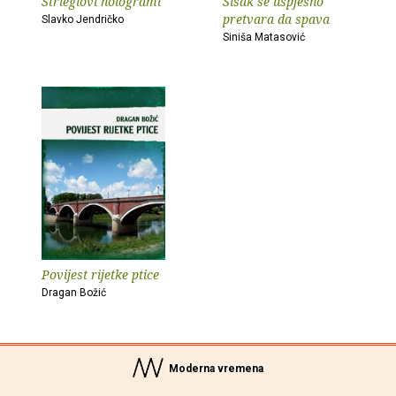
Strieglovi hologrami
Sisak se uspješno
pretvara da spava
Slavko Jendričko
Siniša Matasović
Povijest rijetke ptice
Dragan Božić
Moderna vremena