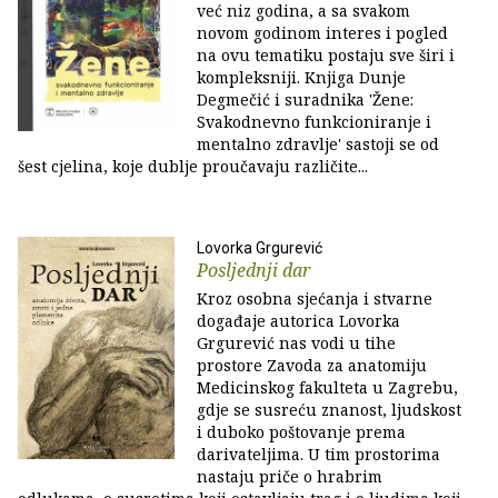
već niz godina, a sa svakom
novom godinom interes i pogled
na ovu tematiku postaju sve širi i
kompleksniji. Knjiga Dunje
Degmečić i suradnika 'Žene:
Svakodnevno funkcioniranje i
mentalno zdravlje' sastoji se od
šest cjelina, koje dublje proučavaju različite...
Lovorka Grgurević
Posljednji dar
Kroz osobna sjećanja i stvarne
događaje autorica Lovorka
Grgurević nas vodi u tihe
prostore Zavoda za anatomiju
Medicinskog fakulteta u Zagrebu,
gdje se susreću znanost, ljudskost
i duboko poštovanje prema
darivateljima. U tim prostorima
nastaju priče o hrabrim