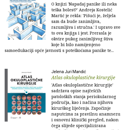
O knjizi 'Napadaj panike ili neka
teška bolest?' Andreja Kostelić
Martić je rekla: 'Pišući je, željela
sam da bude zanimljiva,
razumljiva i stručna.' I upravo sve
to ova knjiga i jest. Prerasla je
okvire pukog zanimljivog štiva
koje bi bilo namijenjeno
samoedukaciji opće javnosti s poteškoćama panike te...
Jelena Juri Mandić
Atlas okuloplastične kirurgije
'Atlas okuloplastične kirurgije'
sadržava opise najčešćih
patoloških stanja periokularnog
područja, kao i načina njihova
kirurškog liječenja. Započinje
naputcima za pravilnu anamnezu
i osnovni klinički pregled, nakon
čega slijede specijalizirana