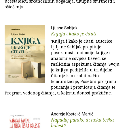
učestalošću srčanožilnih događaja, ukupne smrtnosti i
oštećenja...
Ljiljana Sabljak
Knjiga i kako je čitati
'Knjiga i kako je čitati' autorice
Ljiljane Sabljak propituje
povezanost anatomije knjige i
anatomije čovjeka baveći se
različitim aspektima čitanja. Svoju
je knjigu podijelila u tri dijela:
Čitanje kao osobit način
komunikacije, Posebni programi
poticanja i promicanja čitanja te
Program vođenog čitanja, u kojemu donosi praktične...
Andreja Kostelić-Martić
Napadaj panike ili neka teška
bolest?