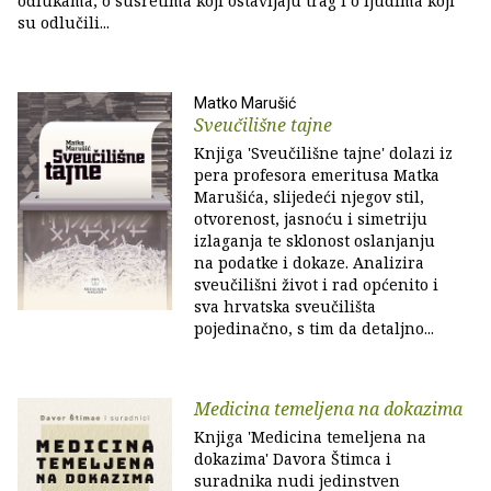
odlukama, o susretima koji ostavljaju trag i o ljudima koji
su odlučili...
Matko Marušić
Sveučilišne tajne
Knjiga 'Sveučilišne tajne' dolazi iz
pera profesora emeritusa Matka
Marušića, slijedeći njegov stil,
otvorenost, jasnoću i simetriju
izlaganja te sklonost oslanjanju
na podatke i dokaze. Analizira
sveučilišni život i rad općenito i
sva hrvatska sveučilišta
pojedinačno, s tim da detaljno...
Medicina temeljena na dokazima
Knjiga 'Medicina temeljena na
dokazima' Davora Štimca i
suradnika nudi jedinstven