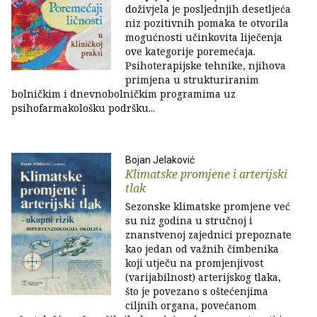
doživjela je posljednjih desetljeća
niz pozitivnih pomaka te otvorila
mogućnosti učinkovita liječenja
ove kategorije poremećaja.
Psihoterapijske tehnike, njihova
primjena u strukturiranim
bolničkim i dnevnobolničkim programima uz
psihofarmakološku podršku...
Bojan Jelaković
Klimatske promjene i arterijski
tlak
Sezonske klimatske promjene već
su niz godina u stručnoj i
znanstvenoj zajednici prepoznate
kao jedan od važnih čimbenika
koji utječu na promjenjivost
(varijabilnost) arterijskog tlaka,
što je povezano s oštećenjima
ciljnih organa, povećanom