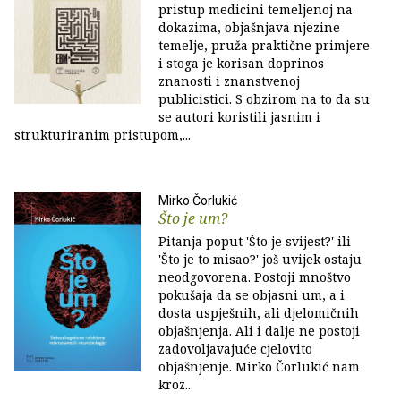
pristup medicini temeljenoj na
dokazima, objašnjava njezine
temelje, pruža praktične primjere
i stoga je korisan doprinos
znanosti i znanstvenoj
publicistici. S obzirom na to da su
se autori koristili jasnim i
strukturiranim pristupom,...
Mirko Čorlukić
Što je um?
Pitanja poput 'Što je svijest?' ili
'Što je to misao?' još uvijek ostaju
neodgovorena. Postoji mnoštvo
pokušaja da se objasni um, a i
dosta uspješnih, ali djelomičnih
objašnjenja. Ali i dalje ne postoji
zadovoljavajuće cjelovito
objašnjenje. Mirko Čorlukić nam
kroz...