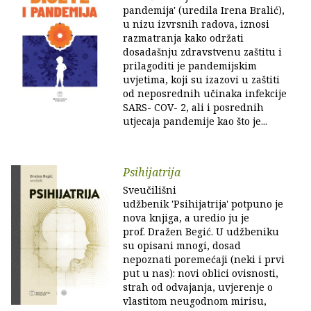
pandemija' (uredila Irena Bralić),
u nizu izvrsnih radova, iznosi
razmatranja kako održati
dosadašnju zdravstvenu zaštitu i
prilagoditi je pandemijskim
uvjetima, koji su izazovi u zaštiti
od neposrednih učinaka infekcije
SARS- COV- 2, ali i posrednih
utjecaja pandemije kao što je...
Psihijatrija
Sveučilišni
udžbenik 'Psihijatrija' potpuno je
nova knjiga, a uredio ju je
prof. Dražen Begić. U udžbeniku
su opisani mnogi, dosad
nepoznati poremećaji (neki i prvi
put u nas): novi oblici ovisnosti,
strah od odvajanja, uvjerenje o
vlastitom neugodnom mirisu,