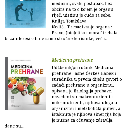
medicini, svaki postupak, bez
obzira na to o kojem je organu
riječ, uistinu je čudo za sebe.
Knjiga Tomislava
Nedića 'Presađivanje organa :
Pravo, (bio)etika i moral' trebala
bi zainteresirati ne samo stručne korisnike, već i...
Medicina prehrane
Udžbenik/priručnik 'Medicina
prehrane' Jasne Čerkez Habek i
suradnika u prvom dijelu govori o
zadaći prehrane u organizmu,
opisana je fiziologija probave,
navedeni su makronutrienti i
mikronutrienti, njihova uloga u
organizmu i metabolički putevi, a
istaknuta je njihova sinergija koja
je nužna za očuvanje zdravlja,
dane su...