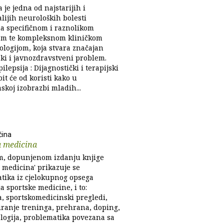
a je jedna od najstarijih i
lijih neuroloških bolesti
na specifičnom i raznolikom
jom te kompleksnom kliničkom
logijom, koja stvara značajan
ki i javnozdravstveni problem.
pilepsija : Dijagnostički i terapijski
bit će od koristi kako u
skoj izobrazbi mladih...
ćina
a medicina
, dopunjenom izdanju knjige
 medicina' prikazuje se
tika iz cjelokupnog opsega
a sportske medicine, i to:
ja, sportskomedicinski pregledi,
ranje treninga, prehrana, doping,
logija, problematika povezana sa