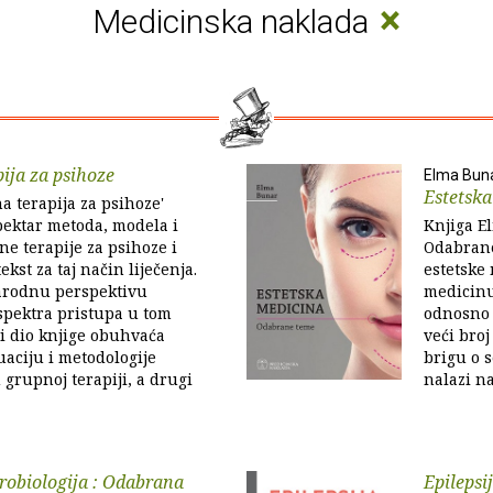
×
Medicinska naklada
ija za psihoze
Elma Bun
Estetsk
a terapija za psihoze'
pektar metoda, modela i
Knjiga E
ne terapije za psihoze i
Odabrane
ekst za taj način liječenja.
estetske 
rodnu perspektivu
medicinu
pektra pristupa u tom
odnosno z
i dio knjige obuhvaća
veći broj
uaciju i metodologije
brigu o 
 grupnoj terapiji, a drugi
nalazi na
robiologija : Odabrana
Epilepsi