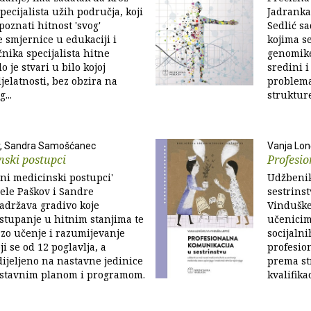
pecijalista užih područja, koji
Jadranka 
poznati hitnost 'svog'
Sedlić s
e smjernice u edukaciji i
kojima s
čnika specijalista hitne
genomike 
 je stvari u bilo kojoj
sredini i
jelatnosti, bez obzira na
problema
...
struktur
v, Sandra Samošćanec
Vanja Lonč
nski postupci
Profesio
ni medicinski postupci'
Udžbenik
ele Paškov i Sandre
sestrinst
adržava gradivo koje
Vinduške 
stupanje u hitnim stanjima te
učenicima
zo učenje i razumijevanje
socijalni
ji se od 12 poglavlja, a
profesio
dijeljeno na nastavne jedinice
prema st
astavnim planom i programom.
kvalifika