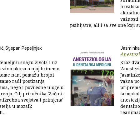
suradnik
hrvatskom
aktualno
važnosti 
psihijatre, ali i za sve one koji s
ić, Stjepan Pepeljnjak
Jasminka
Anestezi
temeljnu snagu života i uz
Kroz dva
ezina okusa o njoj brinemo
'Anestezi
 U tome nam pomažu brojni
Jasminke
e samo radi postizanja
važna po
sa, nego i povijesne uloge u
pripreme
arenja. Cilj priručnika 'Začini :
farmakolo
mikrobna svojstva i primjena'
anestezij
tatelja u mozaik
dentalno
...
reanimaci