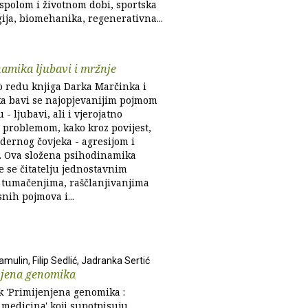
spolom i životnom dobi, sportska
ija, biomehanika, regenerativna...
amika ljubavi i mržnje
o redu knjiga Darka Marčinka i
a bavi se najopjevanijim pojmom
u - ljubavi, ali i vjerojatno
 problemom, kako kroz povijest,
dernog čovjeka - agresijom i
 Ova složena psihodinamika
e se čitatelju jednostavnim
, tumačenjima, raščlanjivanjima
nih pojmova i...
mulin, Filip Sedlić, Jadranka Sertić
njena genomika
k 'Primijenjena genomika :
 medicina' koji supotpisuju