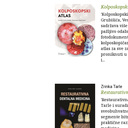
Kolposkopski
'Kolposkopski
Grubišića, Ve
sadržava više 
pažljivo odab
fotodokumenta
kolposkopičar
atlas za sve z
proniknuti u
i...
Zrinka Tarle
Restaurativ
'Restaurativn
Tarle i surad
sveobuhvatno 
segmente bitn
praktične raz