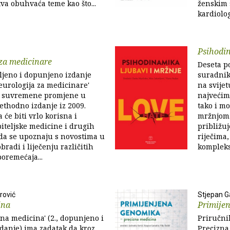
tva obuhvaća teme kao što...
ženskim 
kardiolog
Psihodin
za medicinare
Deseta p
ljeno i dopunjeno izdanje
suradnik
urologija za medicinare'
na svijet
i suvremene promjene u
najvećim
thodno izdanje iz 2009.
tako i mo
 će biti vrlo korisna i
mržnjom.
biteljske medicine i drugih
približuj
 da se upoznaju s novostima u
riječima
obradi i liječenju različitih
kompleks
oremećaja...
rović
Stjepan Ga
ina
Primije
na medicina' (2., dopunjeno i
Priručni
danje) ima zadatak da kroz
Precizna