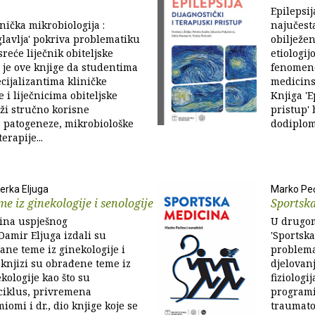
Epilepsij
nička mikrobiologija :
najučesta
lavlja' pokriva problematiku
obilježe
reće liječnik obiteljske
etiologi
j je ove knjige da studentima
fenomeno
cijalizantima kliničke
medicins
 i liječnicima obiteljske
Knjiga 'E
ži stručno korisne
pristup' 
z patogeneze, mikrobiološke
dodiplom
erapije...
jerka Eljuga
Marko Pe
e iz ginekologije i senologije
Sportsk
ina uspješnog
U drugom
 Damir Eljuga izdali su
'Sportska
ane teme iz ginekologije i
problema
U knjizi su obrađene teme iz
djelovanj
kologije kao što su
fiziologi
ciklus, privremena
programi
omi i dr., dio knjige koje se
traumato