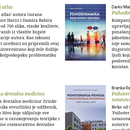
 atlas
Darko Mar
Psihodi
 atlas' autora Gorana
sne Harni i Damira Babića
Kompanij
od 700 slika, visoke kvalitete,
upravlja
ranih iz vlastite bogate
ponašanj
cije autora. Kao iskusni
jakostima
i urednici su pripremili ovaj
nije sam
ainteresirane koji žele dublje
dugoročn
 kolposkopsku problematiku
ljudi koj
poslovni
koristan 
Branka Re
na dentalna medicina
Psihoter
ustano
a dentalna medicina' Zrinke
nika sveučilišni je udžbenik,
Neke od 
štivo koje uključuje sve
'Psihoter
e u razumijevanju teorijske i
ustanovam
ine restaurativne dentalne
autorice