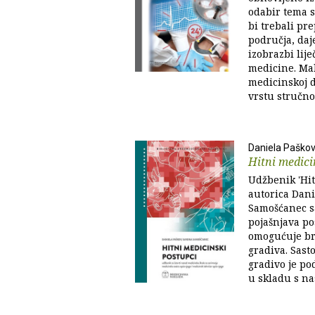
odabir tema s
bi trebali pre
područja, daj
izobrazbi lije
medicine. Malo
medicinskoj d
vrstu stručnog
Daniela Paško
Hitni medici
Udžbenik 'Hit
autorica Dani
Samošćanec s
pojašnjava po
omogućuje br
gradiva. Sasto
gradivo je po
u skladu s n