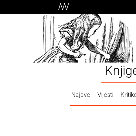
Knjig
Najave
Vijesti
Kritik