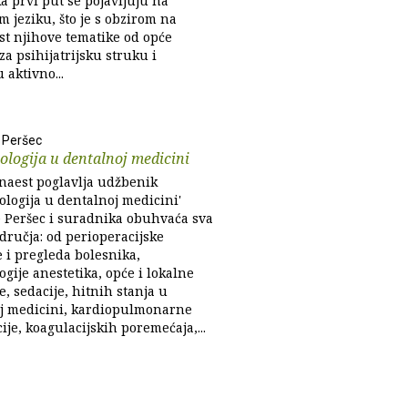
a prvi put se pojavljuju na
 jeziku, što je s obzirom na
st njihove tematike od opće
za psihijatrijsku struku i
u aktivno...
 Peršec
ologija u dentalnoj medicini
naest poglavlja udžbenik
ologija u dentalnoj medicini'
 Peršec i suradnika obuhvaća sva
dručja: od perioperacijske
 i pregleda bolesnika,
gije anestetika, opće i lokalne
e, sedacije, hitnih stanja u
j medicini, kardiopulmonarne
je, koagulacijskih poremećaja,...