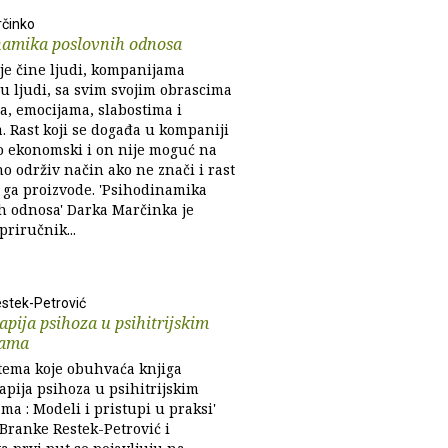
činko
namika poslovnih odnosa
e čine ljudi, kompanijama
ju ljudi, sa svim svojim obrascima
a, emocijama, slabostima i
. Rast koji se događa u kompaniji
o ekonomski i on nije moguć na
o održiv način ako ne znači i rast
i ga proizvode. 'Psihodinamika
h odnosa' Darka Marčinka je
priručnik...
stek-Petrović
apija psihoza u psihitrijskim
vama
tema koje obuhvaća knjiga
apija psihoza u psihitrijskim
a : Modeli i pristupi u praksi'
 Branke Restek-Petrović i