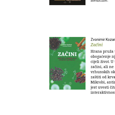
medicine.
Zvonimir Kozar
Začini
Hrana pruža 
obogaćenje nj
cijeli život.
začini, ali n
vrhunskih oku
zaštiti od krv
Mikrobi, anti
jest uvesti či
interaktivnosti