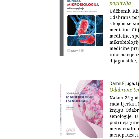
poglavlja
Udžbenik 'Kli
Odabrana pog
s kojom se sus
medicine. Cil
medicine, spe
mikrobiologije
medicine pru
informacije i
dijagnostike, t
Damir Eljuga, L
Odabrane tem
Nakon 25 god
rada Ljerka i
knjigu 'Odabr
senologije'. 
područja gine
menstrualni 
menopauza, mi