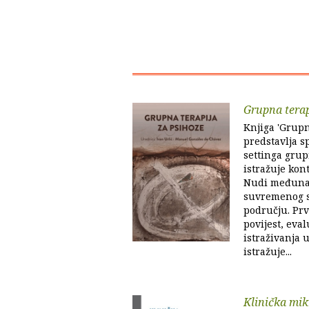
Grupna terap
Knjiga 'Grupn
predstavlja s
settinga grup
istražuje kont
Nudi međuna
suvremenog s
području. Prv
povijest, eval
istraživanja u
istražuje...
Klinička mik