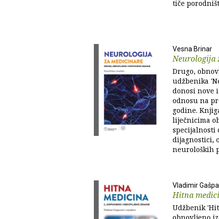
tiče porodniš
Vesna Brinar
Neurologija 
Drugo, obnov
udžbenika 'Ne
donosi nove 
odnosu na pre
godine. Knjiga
liječnicima o
specijalnosti
dijagnostici, 
neuroloških p
Vladimir Gašpa
Hitna medic
Udžbenik 'Hit
obnovljeno iz