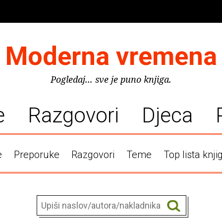
Moderna vremena
Pogledaj... sve je puno knjiga.
e
Razgovori
Djeca
e
Preporuke
Razgovori
Teme
Top lista knji