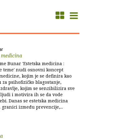
ar
a medicina
lme Bunar 'Estetska medicina :
 teme' nudi osnovni koncept
medicine, kojim je se definira kao
 za psihofizičko blagostanje,
dravlje, kojim se senzibilizira sve
 ljudi i motivira ih se da vode
sebi. Danas se estetska medicina
 granici između prevencije,...
ja