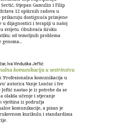
Sertić, Stjepan Gamulin i Filip
adržava 12 opširnih radova u
e prikazuju dostignuća primjene
u dijagnostici i terapiji u našoj
 u svijetu. Obuhvaća široku
tiku: od temeljnih problema
e genoma...
ar, Iva Vinduška Jeftić
nalna komunikacija u sestrinstvu
 'Profesionalna komunikacija u
vu' autorica Vanje Lončar i Ive
Jeftić nastao je iz potrebe da se
 olakša učenje i stjecanje
h vještina iz područja
nalne komunikacije, a pisan je
rukovnom kurikulu i standardima
cije.