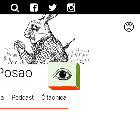
Posao
ga
Podcast
Čitaonica