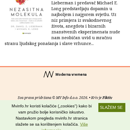
Lieberman i predavač Michael E.
Long predstavljaju dopamin u
najboljem i najgorem svjetlu. Uz
niz primjera iz svakodnevnog
života, anegdota i bizarnih
znanstvenih eksperimenata nude
nam neobičan uvid u mračnu
stranu ljudskog ponašanja i slave vrhunce...
Moderna vremena
Sva prava pridržana © MV Info d.o.o. 2026. • Kriv je
Fiktiv
Mvinfo.hr koristi kolačiće („cookies“) kako bi
SLAŽEM SE
O nama
•
Pomoć
•
Uvjeti korištenja
•
RSS kanali
vam pružio bolje korisničko iskustvo.
Nastavkom pregleda mvinfo.hr stranica
Potraži nas na:
slažete se sa korištenjem kolačića.
Više