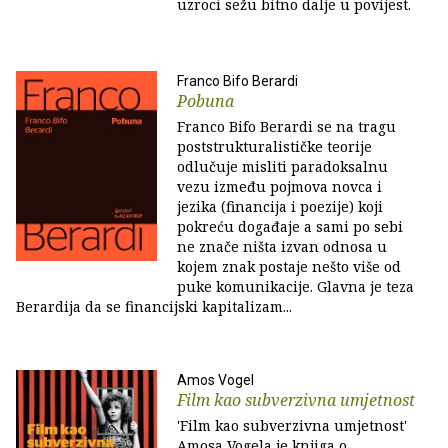
uzroci sežu bitno dalje u povijest.
Franco Bifo Berardi
Pobuna
Franco Bifo Berardi se na tragu
poststrukturalističke teorije
odlučuje misliti paradoksalnu
vezu između pojmova novca i
jezika (financija i poezije) koji
pokreću događaje a sami po sebi
ne znače ništa izvan odnosa u
kojem znak postaje nešto više od
puke komunikacije. Glavna je teza
Berardija da se financijski kapitalizam...
Amos Vogel
Film kao subverzivna umjetnost
'Film kao subverzivna umjetnost'
Amosa Vogela je knjiga o