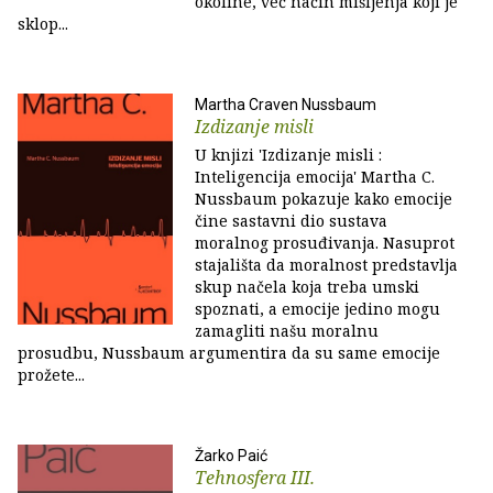
okoline, već način mišljenja koji je
sklop...
Martha Craven Nussbaum
Izdizanje misli
U knjizi 'Izdizanje misli :
Inteligencija emocija' Martha C.
Nussbaum pokazuje kako emocije
čine sastavni dio sustava
moralnog prosuđivanja. Nasuprot
stajališta da moralnost predstavlja
skup načela koja treba umski
spoznati, a emocije jedino mogu
zamagliti našu moralnu
prosudbu, Nussbaum argumentira da su same emocije
prožete...
Žarko Paić
Tehnosfera III.