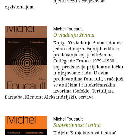
njenu vezu s čovjekovom
egzistencijom.
Michel Foucault
O vladanju živima
Knjiga 'O vladanju živima' donosi
jedan od najznačajnijih ciklusa
predavanja koji je održao na
Collège de France 1979.–1980. i
koji predstavlja prijelomnu točku
u njegovome radu. U ovim
predavanjima Foucault, vraćajući
se antičkim i ranokršćanskim
izvorima (Sofoklo, Tertulijan,
Barnaba, Klement Aleksandrijski), ocrtava...
Michel Foucault
Subjektivnost i istina
U djelu 'Subjektivnost i istina'