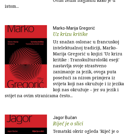
Ovim želim naglasiti kako je u
istom...
Marko-Marija Gregorić
Uz krizu kritike
Uz snažan oslonac u francuskoj
intelektualnoj tradiciji, Marko-
Marija Gregorić u knjizi 'Uz krizu
kritike : Transkulturološki eseji'
nastavlja svoje strastveno
zanimanje za jezik, ovoga puta
posežući za nizom primjera iz
svijeta koji nas okružuje i iz jezika
koji nas okružuje – jer su jezik i
svijet na ovim stranicama često...
Jagor Bučan
Riječ je o slici
Tematski okvir ogleda 'Riječ je o