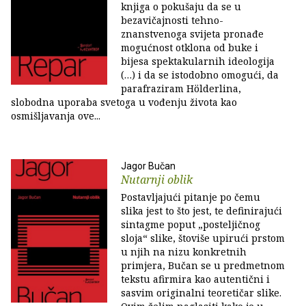
knjiga o pokušaju da se u
bezavičajnosti tehno-
znanstvenoga svijeta pronađe
mogućnost otklona od buke i
bijesa spektakularnih ideologija
(…) i da se istodobno omogući, da
parafraziram Hölderlina,
slobodna uporaba svetoga u vođenju života kao
osmišljavanja ove...
Jagor Bučan
Nutarnji oblik
Postavljajući pitanje po čemu
slika jest to što jest, te definirajući
sintagme poput „posteljičnog
sloja“ slike, štoviše upirući prstom
u njih na nizu konkretnih
primjera, Bučan se u predmetnom
tekstu afirmira kao autentični i
sasvim originalni teoretičar slike.