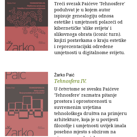
Treći svezak Paićeve 'Tehnosfere'
poduhvat je u kojem autor
ispisuje genealogiju odnosa
estetike i umjetnosti polazeći od
kibernetičke 'slike svijeta' i
slikovnoga obrata (iconic turn).
knjizi postavkama o kraju estetike
i reprezentacijski određene
umjetnosti u digitalnome svijetu.
Žarko Paić
Tehnosfera IV.
U četvrtome se svesku Paićeve
'Tehnosfere' razmatra pitanje
prostora i oprostorenosti u
suvremenim uvjetima
tehnološkoga društva na primjeru
arhitekture, koja je u povijesti
filozofije i umjetnosti uvijek imala
posebno mjesto s obzirom na