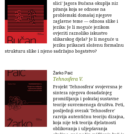
slici' Jagora Bučana okuplja niz
pitanja koja se odnose na
problemski domašaj njegove
zaglavne teme — odnosa slike i
jezika: Je li moguće jezikom
ovjeriti raznoliko iskustvo
slikarskog djela? Je li moguće u
jeziku prikazati složenu formalnu
strukturu slike i njeno sadržajno bogatstvo?
Žarko Paić
Tehnosfera V.
Projekt 'Tehnosfera' svojevrsna je
sinteza njegova dosadašnjeg
promišljanja i pokušaj sustavne
teorije suvremenoga društva. Peti,
posljednji svezak 'Tehnosfere'
razvija autentičnu teoriju dizajna,
koja nije tek teorija djelatnosti
oblikovanja i uljepšavanja