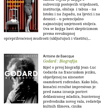
subverziji postojećih vrijednosti,
institucija, običaja i tabua – na
Istoku i na Zapadu, na ljevici i na
desnici – u potencijalno
najmoćnijoj umjetnosti stoljeća.
Ova se knjiga bavi skepticizmom
prema sveukupnoj
općeprihvaćenoj mudrosti (uključujući i vlastitu),...
Antoine de Baecque
Godard : Biografija
Riječ o prvoj biografiji Jean-Luc
Godarda na francuskom jeziku,
objavljenoj na sineastov
osamdeseti rođendan. Kako bilo,
konačni rezultat impresivan je:
pred nama izranja portret
deklasiranog mladića, buntovnog
predvodnika novog vala, redatelja
kultnih filmova, cinika