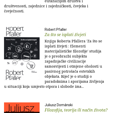
eutanazijom društva i
društvenosti, zajednice i zajedničkosti, čovjeka i
čovječnosti.
Robert Pfaller
Za što se isplati živjeti
Knjiga Roberta Pfallera 'Za što se
isplati živjeti : Elementi
materijalističke filozofije' studija
je o preobrazbi subjekta
zapadnjačke civilizacije
samosvijesti i otmjene oholosti u
pasivnog potrošača estetskih
objekata. Riječ je o studiji o
paradoksima i aporijama življenja
u situaciji koja umjesto otpora i slobode ima...
Juliusz Dománski
Filozofija, teorija ili način života?