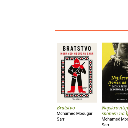
Bratstvo
Najskrovitij
spomen na l
Mohamed Mbougar
Sarr
Mohamed Mbo
Sarr