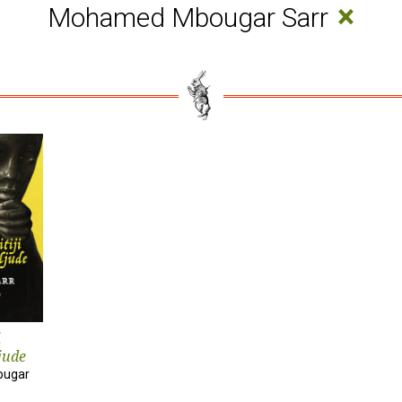
×
Mohamed Mbougar Sarr
i
jude
ugar