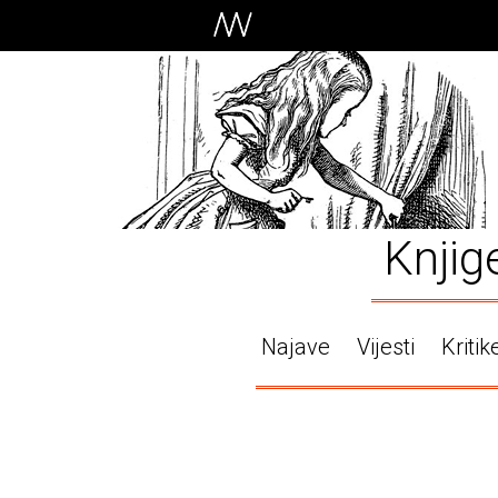
Knjig
Najave
Vijesti
Kritik