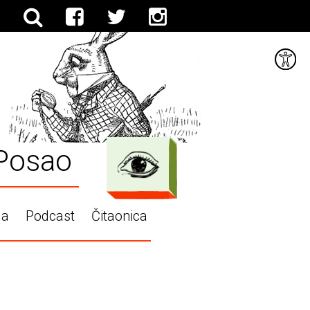
Posao
ga
Podcast
Čitaonica