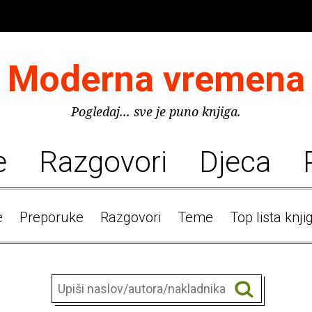
Moderna vremena
Pogledaj... sve je puno knjiga.
e
Razgovori
Djeca
e
Preporuke
Razgovori
Teme
Top lista knji