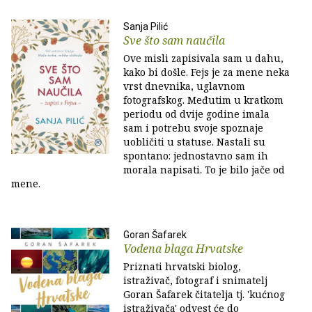
Sanja Pilić
Sve što sam naučila
Ove misli zapisivala sam u dahu,
kako bi došle. Fejs je za mene neka
vrst dnevnika, uglavnom
fotografskog. Međutim u kratkom
periodu od dvije godine imala
sam i potrebu svoje spoznaje
uobličiti u statuse. Nastali su
spontano: jednostavno sam ih
morala napisati. To je bilo jače od
mene.
Goran Šafarek
Vodena blaga Hrvatske
Priznati hrvatski biolog,
istraživač, fotograf i snimatelj
Goran Šafarek čitatelja tj. 'kućnog
istraživača' odvest će do