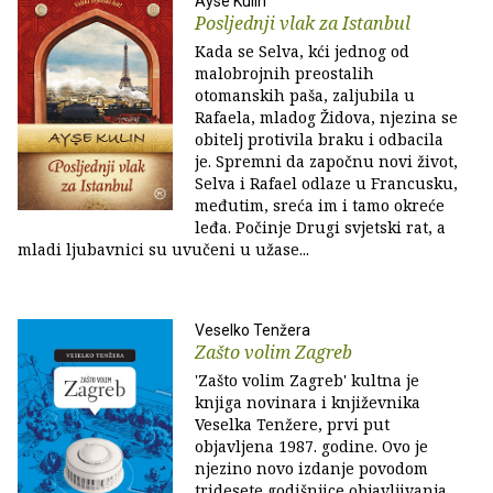
Ayse Kulin
Posljednji vlak za Istanbul
Kada se Selva, kći jednog od
malobrojnih preostalih
otomanskih paša, zaljubila u
Rafaela, mladog Židova, njezina se
obitelj protivila braku i odbacila
je. Spremni da započnu novi život,
Selva i Rafael odlaze u Francusku,
međutim, sreća im i tamo okreće
leđa. Počinje Drugi svjetski rat, a
mladi ljubavnici su uvučeni u užase...
Veselko Tenžera
Zašto volim Zagreb
'Zašto volim Zagreb' kultna je
knjiga novinara i književnika
Veselka Tenžere, prvi put
objavljena 1987. godine. Ovo je
njezino novo izdanje povodom
tridesete godišnjice objavljivanja.