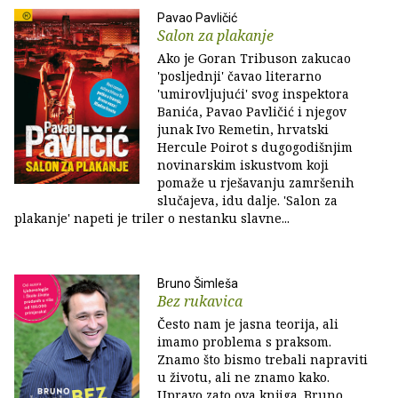
Pavao Pavličić
Salon za plakanje
Ako je Goran Tribuson zakucao
'posljednji' čavao literarno
'umirovljujući' svog inspektora
Banića, Pavao Pavličić i njegov
junak Ivo Remetin, hrvatski
Hercule Poirot s dugogodišnjim
novinarskim iskustvom koji
pomaže u rješavanju zamršenih
slučajeva, idu dalje. 'Salon za
plakanje' napeti je triler o nestanku slavne...
Bruno Šimleša
Bez rukavica
Često nam je jasna teorija, ali
imamo problema s praksom.
Znamo što bismo trebali napraviti
u životu, ali ne znamo kako.
Upravo zato ova knjiga. Bruno