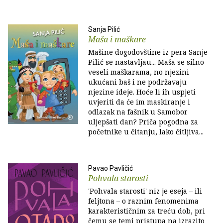
Sanja Pilić
Maša i maškare
Mašine dogodovštine iz pera Sanje
Pilić se nastavljau... Maša se silno
veseli maškarama, no njezini
ukućani baš i ne podržavaju
njezine ideje. Hoće li ih uspjeti
uvjeriti da će im maskiranje i
odlazak na fašnik u Samobor
uljepšati dan? Priča pogodna za
početnike u čitanju, lako čitljiva...
Pavao Pavličić
Pohvala starosti
'Pohvala starosti' niz je eseja – ili
feljtona – o raznim fenomenima
karakterističnim za treću dob, pri
čemu se temi pristupa na izrazito