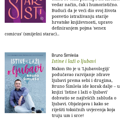
vedar način, čak i humoristično.
Budući da je veći dio svoj života
posvetio istraživanju starije
hrvatske književnosti, upravo
definiranjem pojma 'senex
comicus' (smiješni starac)...
Bruno Šimleša
Istine i laži o ljubavi
Nakon što je u 'Ljubavologiji'
podučavao razvijanje zdrave
ljubavi prema sebi i drugima,
Bruno Šimleša ide korak dalje – u
knjizi 'Istine i laži o ljubavi'
dohvatio se najčešćih zabluda o
ljubavi. Objašnjava i kako se
riješiti toksičnih uvjerenja koja
truju um i srce!