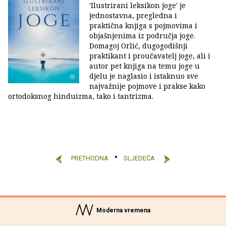
'Ilustrirani leksikon joge' je
jednostavna, pregledna i
praktična knjiga s pojmovima i
objašnjenima iz područja joge.
Domagoj Orlić, dugogodišnji
praktikant i proučavatelj joge, ali i
autor pet knjiga na temu joge u
djelu je naglasio i istaknuo sve
najvažnije pojmove i prakse kako
ortodoksnog hinduizma, tako i tantrizma.
PRETHODNA
SLJEDEĆA
Moderna vremena