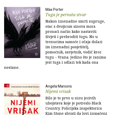
Max Porter
Tuga je pernata stvar
Nakon iznenadne smrti supruge,
otac s dvojicom sinova mora
pronaći način kako nastaviti
živjeti i prebroditi tugu. No u
trenucima samoće i očaja dolazi
im iznenadni posjetitelj,
pomoćnik, savjetnik, vodič kroz
tugu – Vrana. Jedino što je zanima
jest tuga i odlazi tek kada ona
nestane.
Angela Marsons
Nijemi vrisak
Bilo je to prvo u nizu jezivih
ubojstava koje je potreslo Black
Country. Policijska inspektorica
Kim Stone shvati da lovi izopačeni