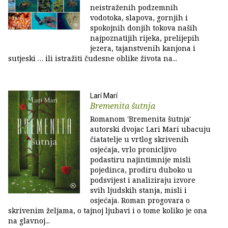
neistraženih podzemnih
vodotoka, slapova, gornjih i
spokojnih donjih tokova naših
najpoznatijih rijeka, prelijepih
jezera, tajanstvenih kanjona i
sutjeski … ili istražiti čudesne oblike života na...
Larí Marí
Bremenita šutnja
Romanom 'Bremenita šutnja'
autorski dvojac Lari Mari ubacuju
čiatatelje u vrtlog skrivenih
osjećaja, vrlo pronicljivo
podastiru najintimnije misli
pojedinca, prodiru duboko u
podsvijest i analiziraju izvore
svih ljudskih stanja, misli i
osjećaja. Roman progovara o
skrivenim željama, o tajnoj ljubavi i o tome koliko je ona
na glavnoj...