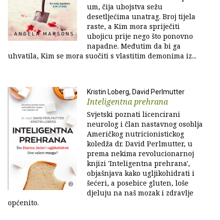
um, čija ubojstva sežu
desetljećima unatrag. Broj tijela
raste, a Kim mora spriječiti
ubojicu prije nego što ponovno
napadne. Međutim da bi ga
uhvatila, Kim se mora suočiti s vlastitim demonima iz...
Kristin Loberg, David Perlmutter
Inteligentna prehrana
Svjetski poznati licencirani
neurolog i član nastavnog osoblja
Američkog nutricionistickog
koledža dr. David Perlmutter, u
prema nekima revolucionarnoj
knjizi 'Inteligentna prehrana',
objašnjava kako ugljikohidrati i
šećeri, a posebice gluten, loše
djeluju na naš mozak i zdravlje
općenito.