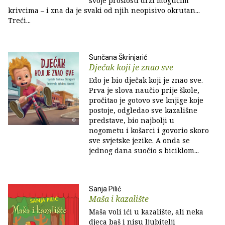
svoje prošlosti drži mogućim
krivcima – i zna da je svaki od njih neopisivo okrutan...
Treći...
Sunčana Škrinjarić
Dječak koji je znao sve
Edo je bio dječak koji je znao sve.
Prva je slova naučio prije škole,
pročitao je gotovo sve knjige koje
postoje, odgledao sve kazališne
predstave, bio najbolji u
nogometu i košarci i govorio skoro
sve svjetske jezike. A onda se
jednog dana suočio s biciklom...
Sanja Pilić
Maša i kazalište
Maša voli ići u kazalište, ali neka
djeca baš i nisu ljubitelji