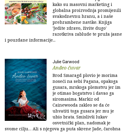
kako su masovni marketing i
globalna proizvodnja promijenili
svakodnevnu hranu, a i naše
prehrambene navike. Knjiga
'Jedite zdravo, živite dugo'
razotkriva zablude te pruža jasne
i pouzdane informacije...
Julie Garwood
Anđeo čuvar
Brod Smaragd plovio je morima
noseći na sebi Pagana, opakoga
gusara, mrskoga plemstvu jer im
je otimao bogatstvo i davao ga
siromasima. Markiz od
Cainewooda zakleo se da će
uhvatiti toga gusara jer mu je
ubio brata. Smislivši lukav
osvetnički plan, nadomak je
svome cilju… Ali s njegova ga puta skrene Jade, čarobna