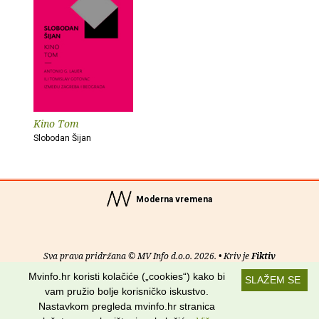
Kino Tom
Slobodan Šijan
Moderna vremena
Sva prava pridržana © MV Info d.o.o. 2026. • Kriv je
Fiktiv
Mvinfo.hr koristi kolačiće („cookies“) kako bi
SLAŽEM SE
O nama
•
Pomoć
•
Uvjeti korištenja
•
RSS kanali
vam pružio bolje korisničko iskustvo.
Nastavkom pregleda mvinfo.hr stranica
Potraži nas na: