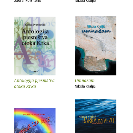
Jadranko Bitenc
Nikola Kraljić
Antologija pjesništva
Umnažam
otoka Krka
Nikola Kraljić