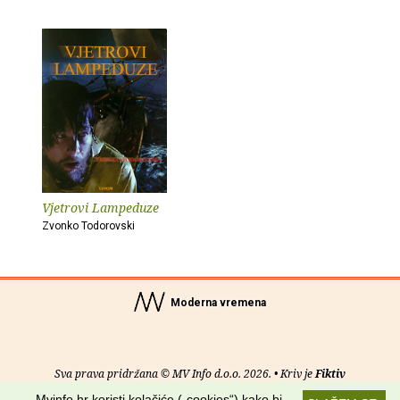
Vjetrovi Lampeduze
Zvonko Todorovski
Moderna vremena
Sva prava pridržana © MV Info d.o.o. 2026. • Kriv je
Fiktiv
Mvinfo.hr koristi kolačiće („cookies“) kako bi