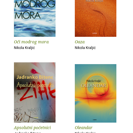
Oči modrog mora
Oaza
Nikola Kraljić
Nikola Kraljić
Apsolutni početnici
Oleandar