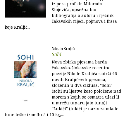
iz pera prof. dr. Milorada
Stojevića, opsežna bio-
bibliografija o autoru i rječnik
čakavskih riječi, pojmova i fraza
koje Kraljić...
Nikola Kraljić
Sohi
Nova zbirka pjesama barda
čakavsko-štokavske recentne
poezije Nikole Kraljića sadrži 46
novih Kraljićevih pjesama,
složenih u dva ciklusa, "Sohi"
(sohi su ljestve koso položene nad
morem s kojih se osmatra ulazi li
u mrežu tunaru jato tuna)i
"Lukići" (lukići je naziv za mlade
tune teške između 5 i 15 kg,...