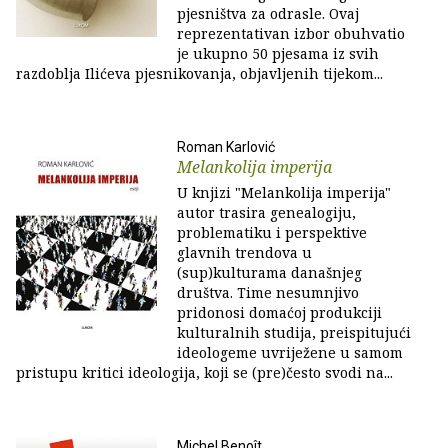
pjesništva za odrasle. Ovaj
reprezentativan izbor obuhvatio
je ukupno 50 pjesama iz svih
razdoblja Ilićeva pjesnikovanja, objavljenih tijekom...
Roman Karlović
Melankolija imperija
U knjizi "Melankolija imperija"
autor trasira genealogiju,
problematiku i perspektive
glavnih trendova u
(sup)kulturama današnjeg
društva. Time nesumnjivo
pridonosi domaćoj produkciji
kulturalnih studija, preispitujući
ideologeme uvriježene u samom
pristupu kritici ideologija, koji se (pre)često svodi na...
Michel Benoît