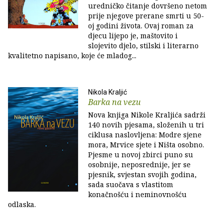
uredničko čitanje dovršeno netom
prije njegove prerane smrti u 50-
oj godini života. Ovaj roman za
djecu lijepo je, maštovito i
slojevito djelo, stilski i literarno
kvalitetno napisano, koje će mladog...
Nikola Kraljić
Barka na vezu
Nova knjiga Nikole Kraljića sadrži
140 novih pjesama, složenih u tri
ciklusa naslovljena: Modre sjene
mora, Mrvice sjete i Ništa osobno.
Pjesme u novoj zbirci puno su
osobnije, neposrednije, jer se
pjesnik, svjestan svojih godina,
sada suočava s vlastitom
konačnošću i neminovnošću
odlaska.