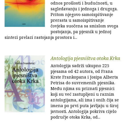
odnos prošlosti i budućnosti, u
sagledavanju i jednoga i drugoga.
Pritom njegovo samoispitivanje
prerasta u samoispitivanje
čovjeka suočena sa smislom svoga
postojanja, pa pjesnik u jednoj
sintezi prelazi rastojanja prostora i...
Antologija pjesništva otoka Krka
Antologija sadrži ukupno 225
pjesama od 42 autora, od Frana
Krste Frankopana i Josipa Alberta
Petrisa do suvremenih pjesnika.
Među njima su priznati pjesnici
koji su već zastupljeni u raznim
antologijama, ali ima i onih čija se
imena po prvi puta javljaju u široj
javnosti. Antologija pokriva cijelo
područje otoka Krka, od...