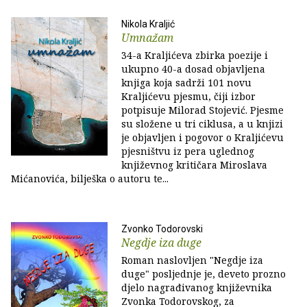
Nikola Kraljić
Umnažam
34-a Kraljićeva zbirka poezije i
ukupno 40-a dosad objavljena
knjiga koja sadrži 101 novu
Kraljićevu pjesmu, čiji izbor
potpisuje Milorad Stojević. Pjesme
su složene u tri ciklusa, a u knjizi
je objavljen i pogovor o Kraljićevu
pjesništvu iz pera uglednog
književnog kritičara Miroslava
Mićanovića, bilješka o autoru te...
Zvonko Todorovski
Negdje iza duge
Roman naslovljen "Negdje iza
duge" posljednje je, deveto prozno
djelo nagrađivanog književnika
Zvonka Todorovskog, za