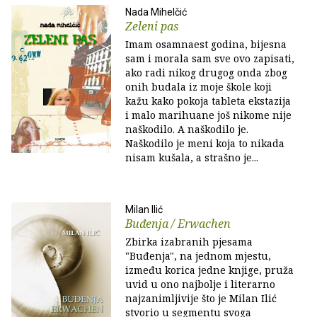
Nada Mihelčić
Zeleni pas
Imam osamnaest godina, bijesna
sam i morala sam sve ovo zapisati,
ako radi nikog drugog onda zbog
onih budala iz moje škole koji
kažu kako pokoja tableta ekstazija
i malo marihuane još nikome nije
naškodilo. A naškodilo je.
Naškodilo je meni koja to nikada
nisam kušala, a strašno je...
Milan Ilić
Buđenja / Erwachen
Zbirka izabranih pjesama
"Buđenja", na jednom mjestu,
između korica jedne knjige, pruža
uvid u ono najbolje i literarno
najzanimljivije što je Milan Ilić
stvorio u segmentu svoga