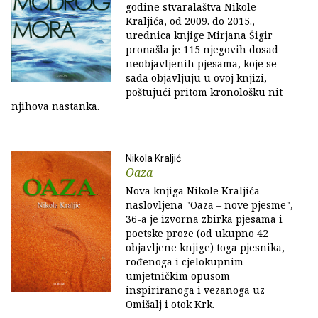
godine stvaralaštva Nikole
Kraljića, od 2009. do 2015.,
urednica knjige Mirjana Šigir
pronašla je 115 njegovih dosad
neobjavljenih pjesama, koje se
sada objavljuju u ovoj knjizi,
poštujući pritom kronološku nit
njihova nastanka.
Nikola Kraljić
Oaza
Nova knjiga Nikole Kraljića
naslovljena "Oaza – nove pjesme",
36-a je izvorna zbirka pjesama i
poetske proze (od ukupno 42
objavljene knjige) toga pjesnika,
rođenoga i cjelokupnim
umjetničkim opusom
inspiriranoga i vezanoga uz
Omišalj i otok Krk.