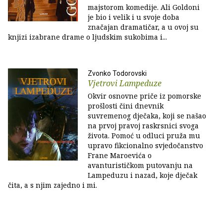
majstorom komedije. Ali Goldoni
je bio i velik i u svoje doba
značajan dramatičar, a u ovoj su
knjizi izabrane drame o ljudskim sukobima i...
Zvonko Todorovski
Vjetrovi Lampeduze
Okvir osnovne priče iz pomorske
prošlosti čini dnevnik
suvremenog dječaka, koji se našao
na prvoj pravoj raskrsnici svoga
života. Pomoć u odluci pruža mu
upravo fikcionalno svjedočanstvo
Frane Maroevića o
avanturističkom putovanju na
Lampeduzu i nazad, koje dječak
čita, a s njim zajedno i mi.