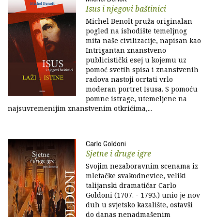
Isus i njegovi baštinici
Michel Benoît pruža originalan
pogled na ishodište temeljnog
mita naše civilizacije, napisan kao
Intrigantan znanstveno
publicistički esej u kojemu uz
pomoć svetih spisa i znanstvenih
radova nastoji ocrtati vrlo
moderan portret Isusa. S pomoću
pomne istrage, utemeljene na
najsuvremenijim znanstvenim otkrićima,...
Carlo Goldoni
Sjetne i druge igre
Svojim nezaboravnim scenama iz
mletačke svakodnevice, veliki
talijanski dramatičar Carlo
Goldoni (1707. - 1793.) unio je nov
duh u svjetsko kazalište, ostavši
do danas nenadmašenim