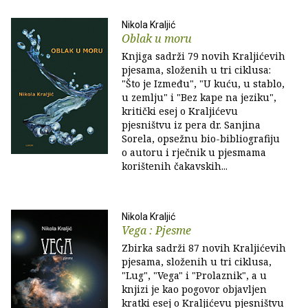
Nikola Kraljić
Oblak u moru
Knjiga sadrži 79 novih Kraljićevih
pjesama, složenih u tri ciklusa:
"Što je Između", "U kuću, u stablo,
u zemlju" i "Bez kape na jeziku",
kritički esej o Kraljićevu
pjesništvu iz pera dr. Sanjina
Sorela, opsežnu bio-bibliografiju
o autoru i rječnik u pjesmama
korištenih čakavskih...
Nikola Kraljić
Vega : Pjesme
Zbirka sadrži 87 novih Kraljićevih
pjesama, složenih u tri ciklusa,
"Lug", "Vega" i "Prolaznik", a u
knjizi je kao pogovor objavljen
kratki esej o Kraljićevu pjesništvu