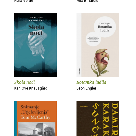
Nora Verde
Ana Brnardić
Škola noći
Botanika ludila
Karl Ove Knausgård
Leon Engler