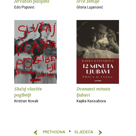
Hrvatski pasijans
Srce zemlje
Edo Popović
Gloria Lujanović
Slučaj vlastite
Dvanaest minuta
pogibelji
ljubavi
Kristian Novak
Kapka Kassabova
PRETHODNA
SLJEDEĆA