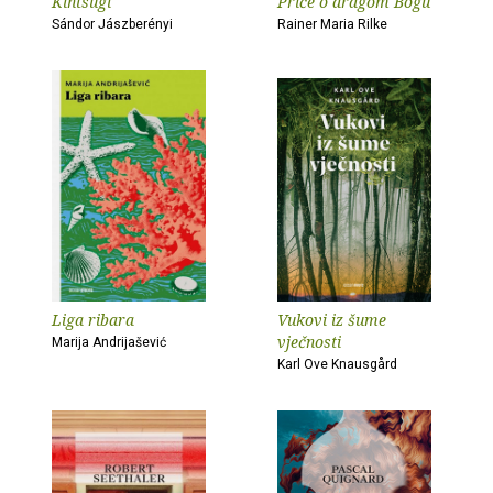
Kintsugi
Priče o dragom Bogu
Sándor Jászberényi
Rainer Maria Rilke
Liga ribara
Vukovi iz šume
vječnosti
Marija Andrijašević
Karl Ove Knausgård