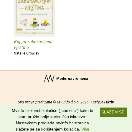
Knjiga zaboravljenih
vještina
Natalie Crowley
Moderna vremena
Sva prava pridržana © MV Info d.o.o. 2026. • Kriv je
Fiktiv
Mvinfo.hr koristi kolačiće („cookies“) kako bi
SLAŽEM SE
O nama
•
Pomoć
•
Uvjeti korištenja
•
RSS kanali
vam pružio bolje korisničko iskustvo.
Nastavkom pregleda mvinfo.hr stranica
Potraži nas na:
slažete se sa korištenjem kolačića.
Više