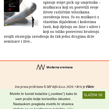
opisuje svijet pick-up umjetnika –
muškaraca koji su posvetili svoje
živote različitim tehnikama
zavođenja žena. To su muškarci s
vlastitim dijalektom i kodovima
časti, koji djeluju on-line i uživo i
koji su toliko posvećeni brušenju
svojih strategija zavođenja da čak jedni drugima drže
seminare i žive...
Moderna vremena
Sva prava pridržana © MV Info d.o.o. 2026. • Kriv je
Fiktiv
Mvinfo.hr koristi kolačiće („cookies“) kako bi
SLAŽEM SE
O nama
•
Pomoć
•
Uvjeti korištenja
•
RSS kanali
vam pružio bolje korisničko iskustvo.
Nastavkom pregleda mvinfo.hr stranica
Potraži nas na: