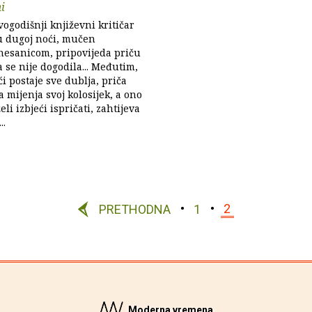
i
godišnji književni kritičar
u dugoj noći, mučen
nesanicom, pripovijeda priču
a se nije dogodila... Međutim,
i postaje sve dublja, priča
a mijenja svoj kolosijek, a ono
eli izbjeći ispričati, zahtijeva
..
PRETHODNA
1
2
Moderna vremena