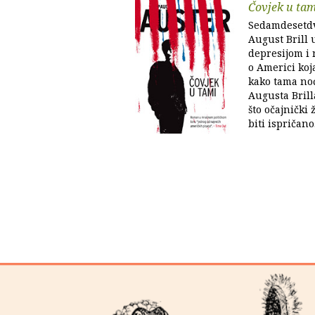
Čovjek u tam
Sedamdesetdvo
August Brill 
depresijom i 
o Americi koj
kako tama noć
Augusta Brill
što očajnički ž
biti ispričano.