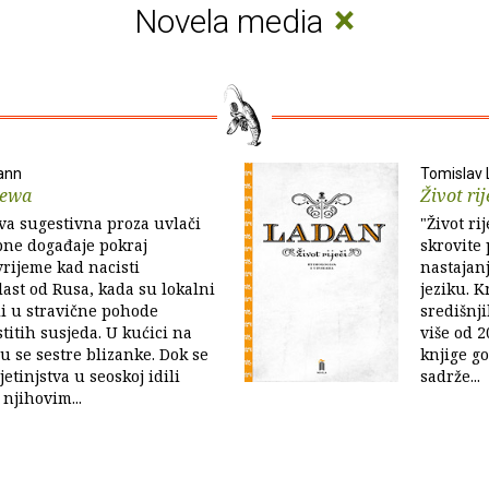
×
Novela media
ann
Tomislav
newa
Život rij
 sugestivna proza uvlači
"Život ri
obne događaje pokraj
skrovite 
rijeme kad nacisti
nastajan
ast od Rusa, kada su lokalni
jeziku. K
li u stravične pohode
središnji
titih susjeda. U kućici na
više od 2
ju se sestre blizanke. Dok se
knjige g
etinjstva u seoskoj idili
sadrže...
njihovim...