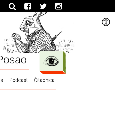
Posao
ga
Podcast
Čitaonica