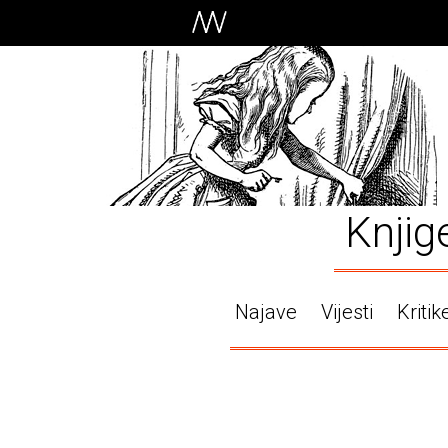
Knjig
Najave
Vijesti
Kritik