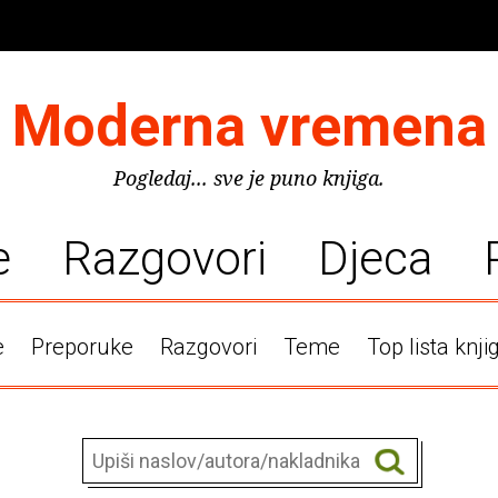
Moderna vremena
Pogledaj... sve je puno knjiga.
e
Razgovori
Djeca
e
Preporuke
Razgovori
Teme
Top lista knji