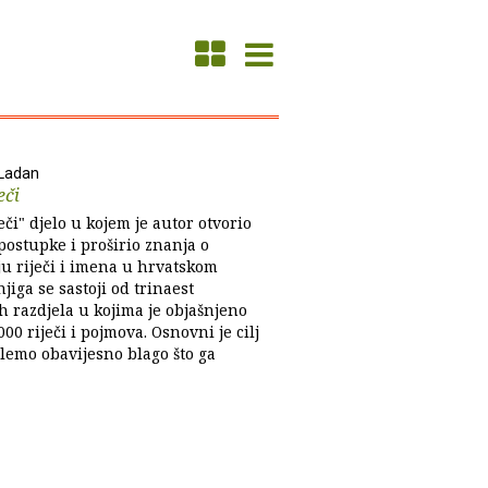
 Ladan
eči
ječi" djelo u kojem je autor otvorio
postupke i proširio znanja o
ju riječi i imena u hrvatskom
njiga se sastoji od trinaest
h razdjela u kojima je objašnjeno
000 riječi i pojmova. Osnovni je cilj
olemo obavijesno blago što ga