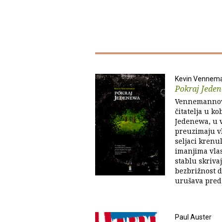
Kevin Vennem
Pokraj Jede
Vennemannova
čitatelja u k
Jedenewa, u v
preuzimaju vl
seljaci krenu
imanjima vlas
stablu skriva
bezbrižnost dj
urušava pred 
Paul Auster