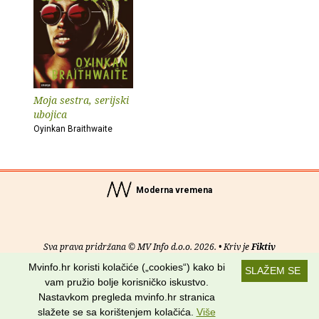
Moja sestra, serijski
ubojica
Oyinkan Braithwaite
Moderna vremena
Sva prava pridržana © MV Info d.o.o. 2026. • Kriv je
Fiktiv
Mvinfo.hr koristi kolačiće („cookies“) kako bi
SLAŽEM SE
O nama
•
Pomoć
•
Uvjeti korištenja
•
RSS kanali
vam pružio bolje korisničko iskustvo.
Nastavkom pregleda mvinfo.hr stranica
Potraži nas na:
slažete se sa korištenjem kolačića.
Više