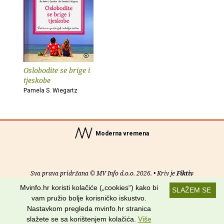
Oslobodite se brige i
tjeskobe
Pamela S. Wiegartz
Moderna vremena
Sva prava pridržana © MV Info d.o.o. 2026. • Kriv je
Fiktiv
Mvinfo.hr koristi kolačiće („cookies“) kako bi
SLAŽEM SE
O nama
•
Pomoć
•
Uvjeti korištenja
•
RSS kanali
vam pružio bolje korisničko iskustvo.
Nastavkom pregleda mvinfo.hr stranica
Potraži nas na:
slažete se sa korištenjem kolačića.
Više