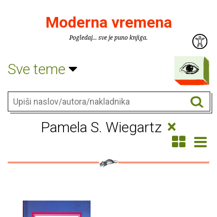
Moderna vremena
Pogledaj... sve je puno knjiga.
Sve teme
×
Pamela S. Wiegartz