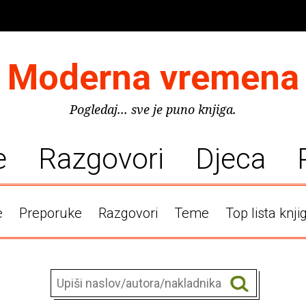
Moderna vremena
Pogledaj... sve je puno knjiga.
e
Razgovori
Djeca
e
Preporuke
Razgovori
Teme
Top lista knji