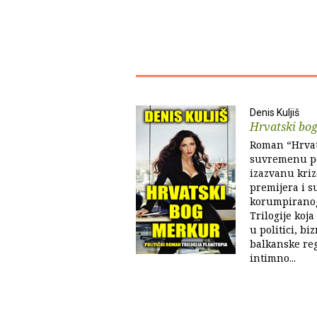
Denis Kuljiš
Hrvatski bo
Roman “Hrvat
suvremenu pol
izazvanu kri
premijera i 
korumpiranog 
Trilogije koj
u politici, bi
balkanske reg
intimno...