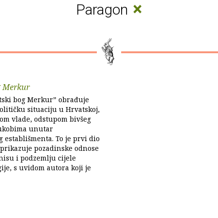
×
Paragon
g Merkur
ski bog Merkur” obrađuje
itičku situaciju u Hrvatskoj,
zom vlade, odstupom bivšeg
sukobima unutar
establišmenta. To je prvi dio
a prikazuje pozadinske odnose
znisu i podzemlju cijele
ije, s uvidom autora koji je