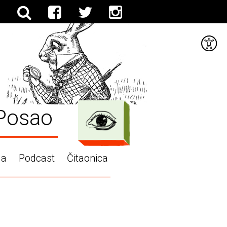
Posao
ga
Podcast
Čitaonica