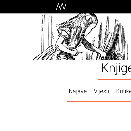
Knjig
Najave
Vijesti
Kritik