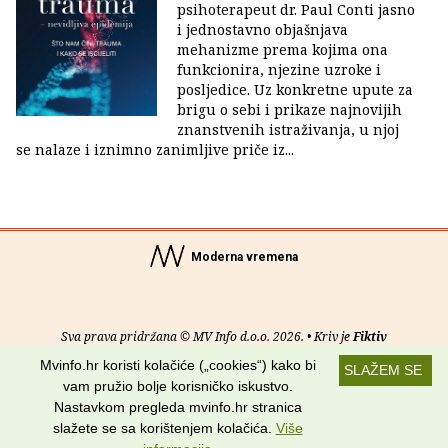
psihoterapeut dr. Paul Conti jasno
i jednostavno objašnjava
mehanizme prema kojima ona
funkcionira, njezine uzroke i
posljedice. Uz konkretne upute za
brigu o sebi i prikaze najnovijih
znanstvenih istraživanja, u njoj
se nalaze i iznimno zanimljive priče iz...
Moderna vremena
Sva prava pridržana © MV Info d.o.o. 2026. • Kriv je
Fiktiv
Mvinfo.hr koristi kolačiće („cookies“) kako bi
SLAŽEM SE
O nama
•
Pomoć
•
Uvjeti korištenja
•
RSS kanali
vam pružio bolje korisničko iskustvo.
Nastavkom pregleda mvinfo.hr stranica
Potraži nas na:
slažete se sa korištenjem kolačića.
Više