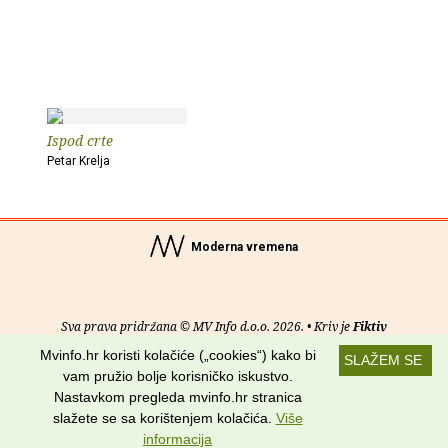
Ispod crte
Petar Krelja
Moderna vremena
Sva prava pridržana © MV Info d.o.o. 2026. • Kriv je
Fiktiv
Mvinfo.hr koristi kolačiće („cookies“) kako bi
SLAŽEM SE
O nama
•
Pomoć
•
Uvjeti korištenja
•
RSS kanali
vam pružio bolje korisničko iskustvo.
Nastavkom pregleda mvinfo.hr stranica
Potraži nas na:
slažete se sa korištenjem kolačića.
Više
informacija