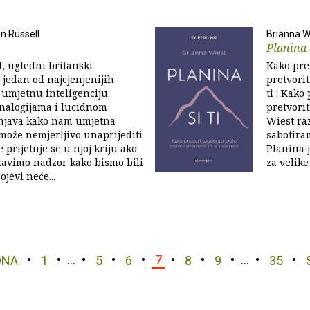
n Russell
Brianna W
Planina s
l, ugledni britanski
Kako pres
 jedan od najcjenjenijih
pretvorit
 umjetnu inteligenciju
ti : Kako
analogijama i lucidnom
pretvorit
njava kako nam umjetna
Wiest raz
 može nemjerljivo unaprijediti
sabotiram
je prijetnje se u njoj kriju ako
Planina j
tavimo nadzor kako bismo bili
za velike 
ojevi neće...
DNA
1
…
5
6
7
8
9
…
35