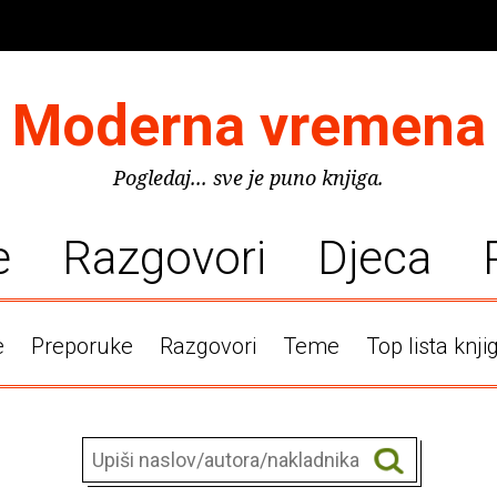
Moderna vremena
Pogledaj... sve je puno knjiga.
e
Razgovori
Djeca
e
Preporuke
Razgovori
Teme
Top lista knji