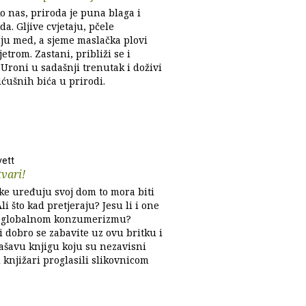
o nas, priroda je puna blaga i
da. Gljive cvjetaju, pčele
ju med, a sjeme maslačka plovi
etrom. Zastani, približi se i
 Uroni u sadašnji trenutak i doživi
ićušnih bića u prirodi.
vett
tvari!
ke uređuju svoj dom to mora biti
Ali što kad pretjeraju? Jesu li i one
e globalnom konzumerizmu?
i dobro se zabavite uz ovu britku i
ašavu knjigu koju su nezavisni
 knjižari proglasili slikovnicom