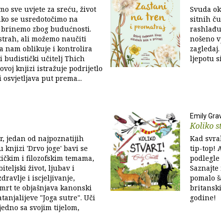
mo sve uvjete za sreću, život
Svuda ok
ako se usredotočimo na
sitnih ču
se brinemo zbog budućnosti.
rashlađu
strah, ali možemo naučiti
nošeno vj
da nam oblikuje i kontrolira
zagledaj.
i budistički učitelj Thich
ljepotu s
voj knjizi istražuje podrijetlo
 osvjetljava put prema...
Emily Gra
Koliko s
ar, jedan od najpoznatijih
Kad svra
 u knjizi 'Drvo joge' bavi se
tip-top! 
ičkim i filozofskim temama,
podlegl
iteljski život, ljubav i
Saznajte 
dravlje i iscjeljivanje,
pomalo š
smrt te objašnjava kanonski
britanski
Patanjalijeve "Joga sutre". Uči
godine!
jedno sa svojim tijelom,