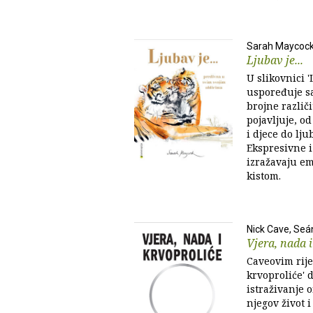
Sarah Maycoc
Ljubav je...
U slikovnici 'L
uspoređuje sa
brojne različi
pojavljuje, o
i djece do lj
Ekspresivne i
izražavaju em
kistom.
Nick Cave, Se
Vjera, nada 
Caveovim rije
krvoproliće' 
istraživanje 
njegov život i