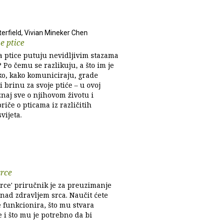
terfield, Vivian Mineker Chen
e ptice
da ptice putuju nevidljivim stazama
Po čemu se razlikuju, a što im je
ko, kako komuniciraju, grade
i brinu za svoje ptiće – u ovoj
znaj sve o njihovom životu i
priče o pticama iz različitih
vijeta.
srce
srce' priručnik je za preuzimanje
 nad zdravljem srca. Naučit ćete
e funkcionira, što mu stvara
 i što mu je potrebno da bi