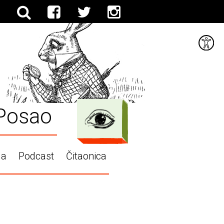
Posao
ga
Podcast
Čitaonica