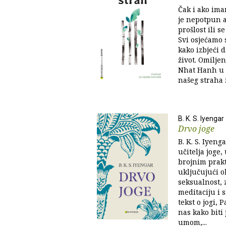
Čak i ako ima
je nepotpun 
prošlost ili 
Svi osjećamo 
kako izbjeći 
život. Omiljen
Nhat Hanh u o
našeg straha i
B. K. S. Iyengar
Drvo joge
B. K. S. Iyeng
učitelja joge,
brojnim prakt
uključujući ob
seksualnost, z
meditaciju i 
tekst o jogi, 
nas kako biti 
umom,...