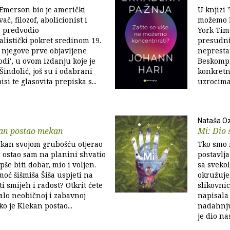
Emerson bio je američki
U knjizi 
ač, filozof, abolicionist i
možemo k
je predvodio
York Tim
listički pokret sredinom 19.
presudni
m njegove prve objavljene
nepresta
odi', u ovom izdanju koje je
Beskompr
Šindolić, još su i odabrani
konkretn
si te glasovita prepiska s...
uzrocima 
Nataša O
kan postao mekan
Mi: Dio 
ekan svojom grubošću otjerao
Tko smo m
i ostao sam na planini shvatio
postavlja
epše biti dobar, mio i voljen.
sa svekol
moć šišmiša Šiša uspjeti na
okružuje
i smijeh i radost? Otkrit ćete
slikovnic
alo neobičnoj i zabavnoj
napisala 
ko je Klekan postao...
nadahnjuj
je dio na