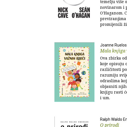
temelju više 
novinarom i 
O'Haganom. C
previranjima 
promijenili živ
Joanne Ruelos
Mala knjiga 
Ova zbirka o
koje opisuju o
različitosti p
razumiju svije
odraslima koj
objasniti nji
knjigu rasti ć
i um.
Ralph Waldo E
O prirodi