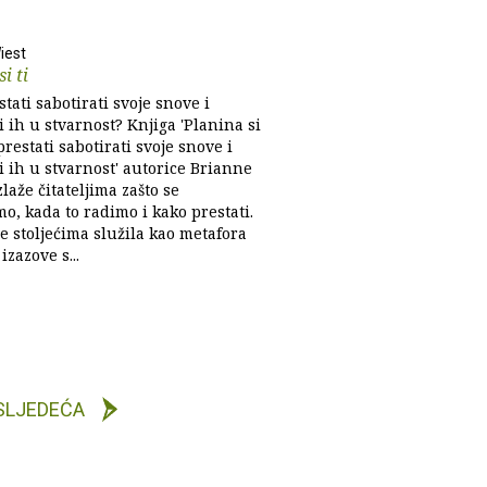
iest
i ti
tati sabotirati svoje snove i
i ih u stvarnost? Knjiga 'Planina si
 prestati sabotirati svoje snove i
i ih u stvarnost' autorice Brianne
laže čitateljima zašto se
o, kada to radimo i kako prestati.
e stoljećima služila kao metafora
izazove s...
SLJEDEĆA