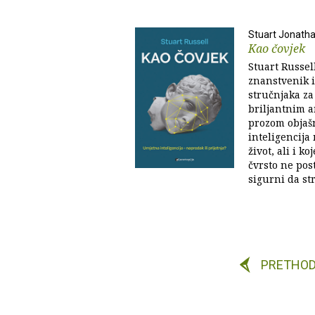
Stuart Jonatha
Kao čovjek
Stuart Russel
znanstvenik i
stručnjaka za
briljantnim 
prozom objaš
inteligencija
život, ali i ko
čvrsto ne pos
sigurni da str
PRETHO