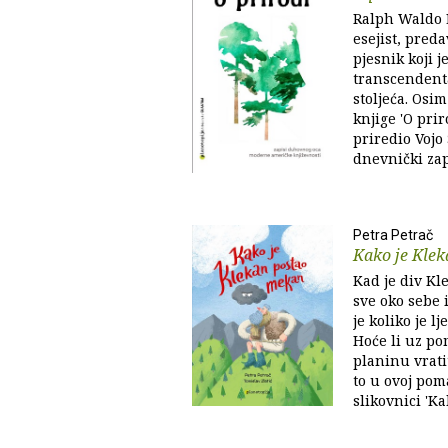
Ralph Waldo 
esejist, predav
pjesnik koji 
transcendenta
stoljeća. Osi
knjige 'O prir
priredio Vojo 
dnevnički zapi
Petra Petrač
Kako je Kle
Kad je div Kl
sve oko sebe 
je koliko je lj
Hoće li uz po
planinu vratit
to u ovoj pom
slikovnici 'Ka