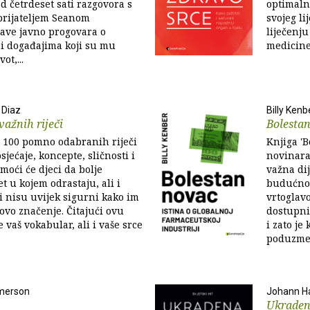
od četrdeset sati razgovora s
optimalno
prijateljem Seanom
svojeg li
ave javno progovara o
liječenju
i događajima koji su mu
medicine 
ot,...
 Diaz
Billy Kenb
važnih riječi
Bolesta
d 100 pomno odabranih riječi
Knjiga 'B
sjećaje, koncepte, sličnosti i
novinara 
omoći će djeci da bolje
važna dij
t u kojem odrastaju, ali i
budućnost
i nisu uvijek sigurni kako im
vrtoglavo
hovo značenje. Čitajući ovu
dostupni
e vaš vokabular, ali i vaše srce
i zato je
poduzme
merson
Johann Ha
Ukraden