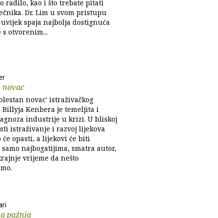
 radilo, kao i što trebate pitati
ječnika. Dr. Lim u svom pristupu
 uvijek spaja najbolja dostignuća
s otvorenim...
er
n novac
olestan novac' istraživačkog
Billyja Kenbera je temeljita i
agnoza industrije u krizi. U bliskoj
i istraživanje i razvoj lijekova
 će opasti, a lijekovi će biti
 samo najbogatijima, smatra autor,
 krajnje vrijeme da nešto
mo.
ri
a pažnja