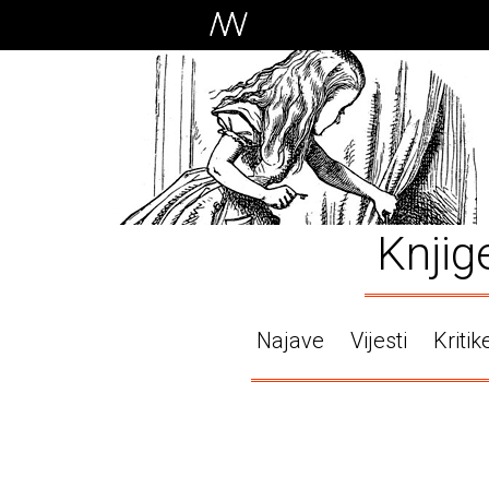
Knjig
Najave
Vijesti
Kritik