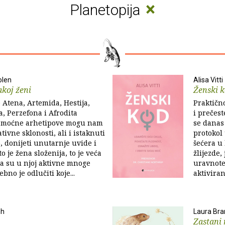
×
Planetopija
olen
Alisa Vitti
akoj ženi
Ženski 
 Atena, Artemida, Hestija,
Praktično
, Perzefona i Afrodita
i prečes
 moćne arhetipove mogu nam
se danas
tivne sklonosti, ali i istaknuti
protokol 
e, donijeti unutarnje uvide i
šećera u
to je žena složenija, to je veća
žlijezde,
da su u njoj aktivne mnoge
uravnote
ebno je odlučiti koje...
aktiviran
nh
Laura Bra
Zastani 