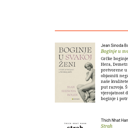
Jean Sinoda B
Boginje u sv
Grčke boginje
Hera, Demetra
pretvorene u
objasniti nega
naše kvalitet
put razvoja. Š
vjerojatnost 
boginje i potr
Thich Nhat Ha
Strah