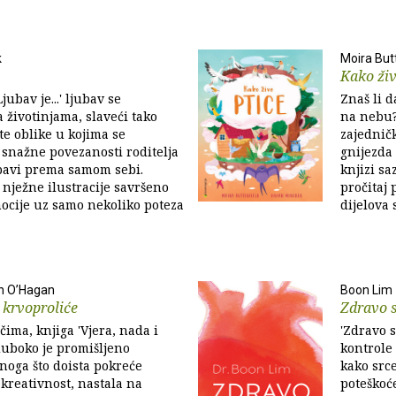
k
Moira But
Kako živ
jubav je...' ljubav se
Znaš li 
 životinjama, slaveći tako
na nebu? 
te oblike u kojima se
zajednič
d snažne povezanosti roditelja
gnijezda 
ubavi prema samom sebi.
knjizi sa
 nježne ilustracije savršeno
pročitaj 
ocije uz samo nekoliko poteza
dijelova s
án O’Hagan
Boon Lim
i krvoproliće
Zdravo 
čima, knjiga 'Vjera, nada i
'Zdravo 
duboko je promišljeno
kontrole
onoga što doista pokreće
kako src
 kreativnost, nastala na
poteškoće