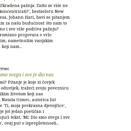
'Ukradena pažnja: Zašto se više ne
oncentrirati?', bestseleru New
esa, Johann Hari, bavi se pitanjem
m za našu budućnost: što nam to
no i sve više podriva pažnju?
omisno progovara o vrlo
im, nametnutim vanjskim
koji nam...
zmec
smo svega i sve je dio nas
i? Pitanje je koje si čovjek
 oduvijek, tražeći svoju poveznicu
ikim životom koji nas
. Nataša Ozmec, autorica hit
e 'Ti, moja prekrasna djevojčice',
je još jedan poetičan i
ući tekst, 'Mi: Dio smo svega i sve
s', ovaj put o isprepletenosti...