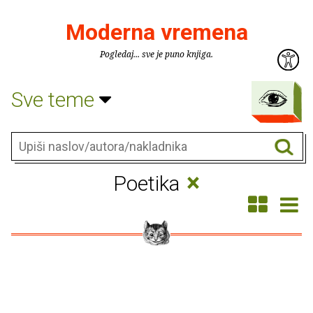
Moderna vremena
Pogledaj... sve je puno knjiga.
Sve teme
×
Poetika