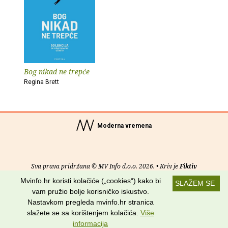
Bog nikad ne trepće
Regina Brett
Moderna vremena
Sva prava pridržana © MV Info d.o.o. 2026. • Kriv je
Fiktiv
Mvinfo.hr koristi kolačiće („cookies“) kako bi
SLAŽEM SE
O nama
•
Pomoć
•
Uvjeti korištenja
•
RSS kanali
vam pružio bolje korisničko iskustvo.
Nastavkom pregleda mvinfo.hr stranica
Potraži nas na:
slažete se sa korištenjem kolačića.
Više
informacija