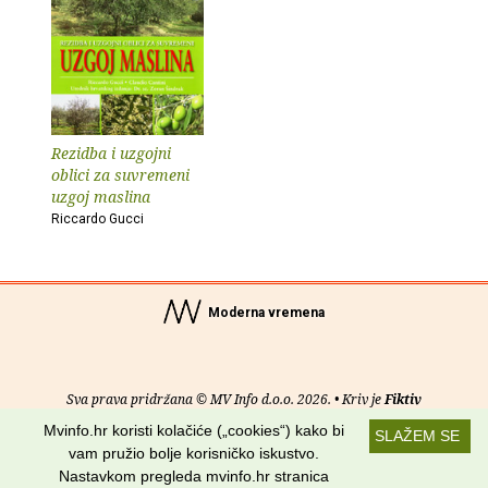
Rezidba i uzgojni
oblici za suvremeni
uzgoj maslina
Riccardo Gucci
Moderna vremena
Sva prava pridržana © MV Info d.o.o. 2026. • Kriv je
Fiktiv
Mvinfo.hr koristi kolačiće („cookies“) kako bi
SLAŽEM SE
O nama
•
Pomoć
•
Uvjeti korištenja
•
RSS kanali
vam pružio bolje korisničko iskustvo.
Nastavkom pregleda mvinfo.hr stranica
Potraži nas na: