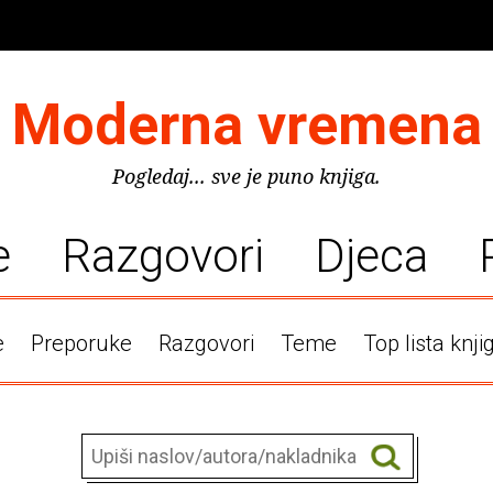
Moderna vremena
Pogledaj... sve je puno knjiga.
e
Razgovori
Djeca
e
Preporuke
Razgovori
Teme
Top lista knji