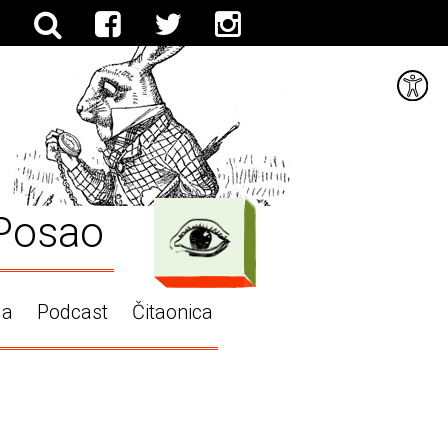
Posao
ga
Podcast
Čitaonica