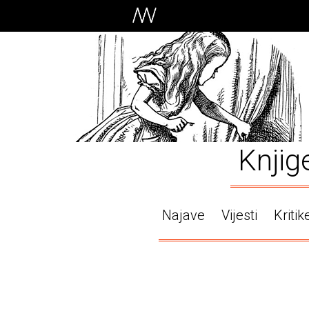
Knjig
Najave
Vijesti
Kritik