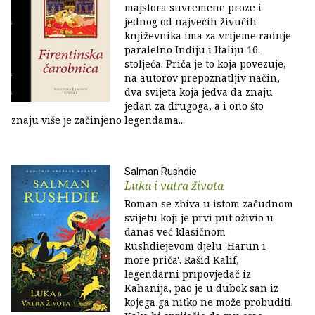
majstora suvremene proze i
jednog od najvećih živućih
književnika ima za vrijeme radnje
paralelno Indiju i Italiju 16.
stoljeća. Priča je to koja povezuje,
na autorov prepoznatljiv način,
dva svijeta koja jedva da znaju
jedan za drugoga, a i ono što
znaju više je začinjeno legendama...
Salman Rushdie
Luka i vatra života
Roman se zbiva u istom začudnom
svijetu koji je prvi put oživio u
danas već klasičnom
Rushdiejevom djelu 'Harun i
more priča'. Rašid Kalif,
legendarni pripovjedač iz
Kahanija, pao je u dubok san iz
kojega ga nitko ne može probuditi.