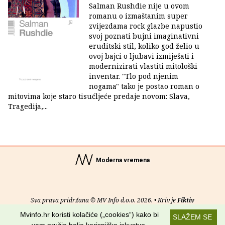
Salman Rushdie nije u ovom
romanu o izmaštanim super
zvijezdama rock glazbe napustio
svoj poznati bujni imaginativni
eruditski stil, koliko god želio u
ovoj bajci o ljubavi izmiješati i
modernizirati vlastiti mitološki
inventar. "Tlo pod njenim
nogama" tako je postao roman o
mitovima koje staro tisućljeće predaje novom: Slava,
Tragedija,...
Moderna vremena
Sva prava pridržana © MV Info d.o.o. 2026. • Kriv je
Fiktiv
Mvinfo.hr koristi kolačiće („cookies“) kako bi
SLAŽEM SE
O nama
•
Pomoć
•
Uvjeti korištenja
•
RSS kanali