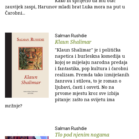
Kako bi spriječio da mu otac
zauvijek zaspi, Harunov mladi brat Luka mora na put u
Čarobni...
Salman Rushdie
Klaun Shalimar
"Klaun Shalimar" je i politička
napetica i burleskna komedija u
kojoj se miješaju narodna predaja
i fantastika, pop kultura i čarobni
realizam. Premda tako izmiješanih
žanrova i stilova, to je roman o
ljubavi, časti i osveti. No na
prvome mjestu kroz sve izbija
pitanje: zašto na svijetu ima
mržnje?
Salman Rushdie
Tlo pod njenim nogama