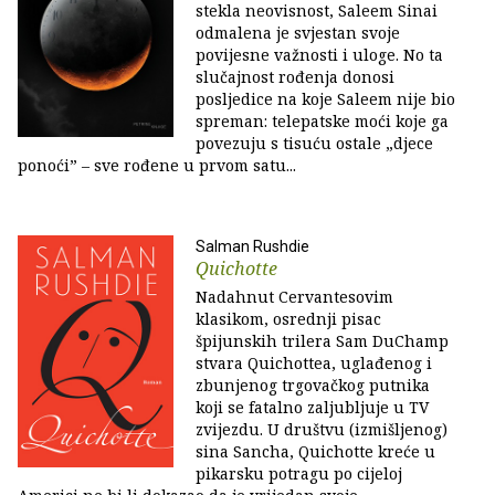
stekla neovisnost, Saleem Sinai
odmalena je svjestan svoje
povijesne važnosti i uloge. No ta
slučajnost rođenja donosi
posljedice na koje Saleem nije bio
spreman: telepatske moći koje ga
povezuju s tisuću ostale „djece
ponoći” – sve rođene u prvom satu...
Salman Rushdie
Quichotte
Nadahnut Cervantesovim
klasikom, osrednji pisac
špijunskih trilera Sam DuChamp
stvara Quichottea, uglađenog i
zbunjenog trgovačkog putnika
koji se fatalno zaljubljuje u TV
zvijezdu. U društvu (izmišljenog)
sina Sancha, Quichotte kreće u
pikarsku potragu po cijeloj