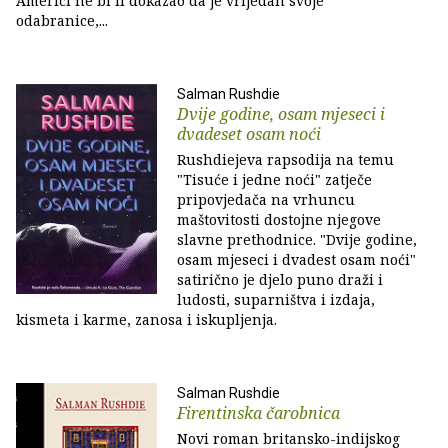
Americi ne bi li dokazao da je vrijedan svoje
odabranice,...
Salman Rushdie
Dvije godine, osam mjeseci i
dvadeset osam noći
Rushdiejeva rapsodija na temu
"Tisuće i jedne noći" zatječe
pripovjedača na vrhuncu
maštovitosti dostojne njegove
slavne prethodnice. "Dvije godine,
osam mjeseci i dvadest osam noći"
satirično je djelo puno draži i
ludosti, suparništva i izdaja,
kismeta i karme, zanosa i iskupljenja.
Salman Rushdie
Firentinska čarobnica
Novi roman britansko-indijskog