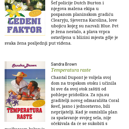
Šef policije Dutch Burton i
njegova malena ekipa u
pospanom planinskom gradiću
Clearyju, Sjeverna Karolina, love
ubojicu kojeg su nazvali Blue. Pet
je žena nestalo, a plava vrpca
ostavljena u blizini mjesta gdje je
svaka žena posljednji put viđena.
Sandra Brown
Temperatura raste
Chantal Dupont je voljela svoj
dom na tropskom otoku i učinila
bi sve da svoj otok zaštiti od
pohlepe pridošlica. Za nju.su
graditelji novog odmarališta Coral
Reef, jasno i jednostavno, bili
neprijatelji. Kad je osmislila plan
za spašavanje svojeg sela, nije
očekivala da će se sukobiti s