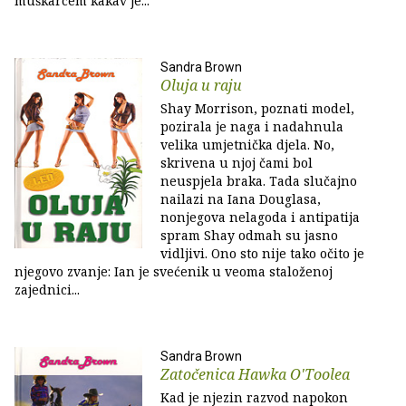
muškarcem kakav je...
Sandra Brown
Oluja u raju
Shay Morrison, poznati model,
pozirala je naga i nadahnula
velika umjetnička djela. No,
skrivena u njoj čami bol
neuspjela braka. Tada slučajno
nailazi na Iana Douglasa,
nonjegova nelagoda i antipatija
spram Shay odmah su jasno
vidljivi. Ono sto nije tako očito je
njegovo zvanje: Ian je svećenik u veoma staloženoj
zajednici...
Sandra Brown
Zatočenica Hawka O'Toolea
Kad je njezin razvod napokon