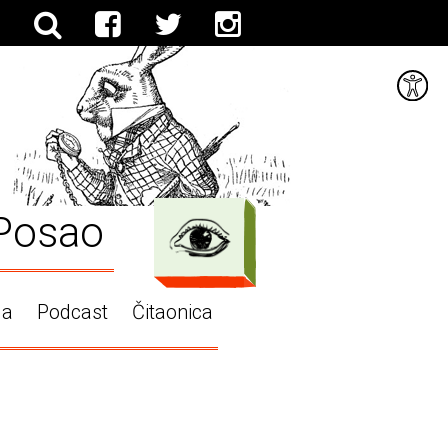
Posao
ga
Podcast
Čitaonica