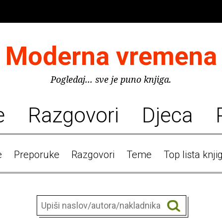
Moderna vremena
Pogledaj... sve je puno knjiga.
e
Razgovori
Djeca
e
Preporuke
Razgovori
Teme
Top lista knji