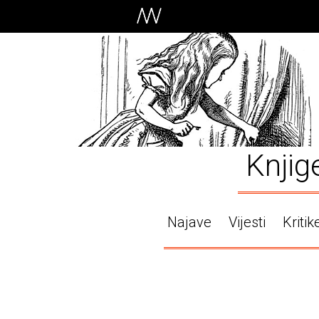
Knjig
Najave
Vijesti
Kritik