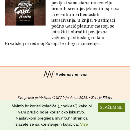
povijest samostana na temelju
brojnih srednjovjekovnih isprava
i recentnih arheoloških
istraživanja, u knjizi 'Pustinjaci
podno Garić planine' nastoji se
istražiti i obraditi povijesna
važnost pavlinskog reda u
Hrvatskoj i srednjoj Europi te ulogu i značenje...
Moderna vremena
Sva prava pridržana © MV Info d.o.o. 2026. • Kriv je
Fiktiv
Mvinfo.hr koristi kolačiće („cookies“) kako bi
SLAŽEM SE
O nama
•
Pomoć
•
Uvjeti korištenja
•
RSS kanali
vam pružio bolje korisničko iskustvo.
Nastavkom pregleda mvinfo.hr stranica
Potraži nas na:
slažete se sa korištenjem kolačića.
Više