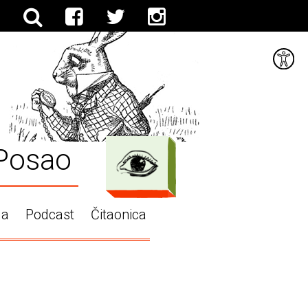
Posao
ga
Podcast
Čitaonica