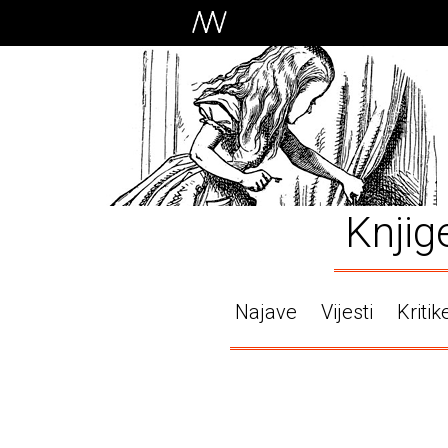
Knjig
Najave
Vijesti
Kritik