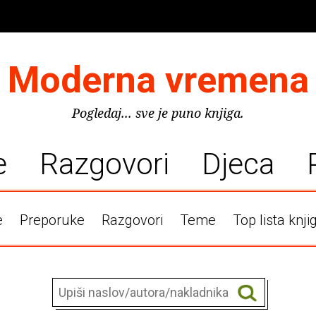
Moderna vremena
Pogledaj... sve je puno knjiga.
e
Razgovori
Djeca
e
Preporuke
Razgovori
Teme
Top lista knji