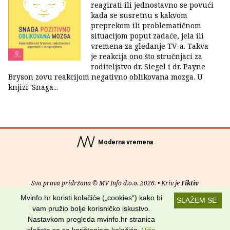
reagirati ili jednostavno se povući
kada se susretnu s kakvom
preprekom ili problematičnom
situacijom poput zadaće, jela ili
vremena za gledanje TV-a. Takva
je reakcija ono što stručnjaci za
roditeljstvo dr. Siegel i dr. Payne
Bryson zovu reakcijom negativno oblikovana mozga. U
knjizi 'Snaga...
Moderna vremena
Sva prava pridržana © MV Info d.o.o. 2026. • Kriv je
Fiktiv
Mvinfo.hr koristi kolačiće („cookies“) kako bi
SLAŽEM SE
O nama
•
Pomoć
•
Uvjeti korištenja
•
RSS kanali
vam pružio bolje korisničko iskustvo.
Nastavkom pregleda mvinfo.hr stranica
Potraži nas na: