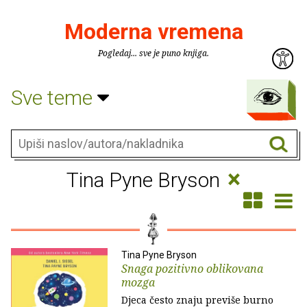
Moderna vremena
Pogledaj... sve je puno knjiga.
Sve teme
×
Tina Pyne Bryson
Tina Pyne Bryson
Snaga pozitivno oblikovana
mozga
Djeca često znaju previše burno