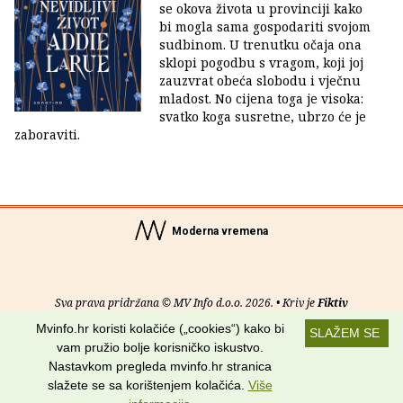
se okova života u provinciji kako
bi mogla sama gospodariti svojom
sudbinom. U trenutku očaja ona
sklopi pogodbu s vragom, koji joj
zauzvrat obeća slobodu i vječnu
mladost. No cijena toga je visoka:
svatko koga susretne, ubrzo će je
zaboraviti.
Moderna vremena
Sva prava pridržana © MV Info d.o.o. 2026. • Kriv je
Fiktiv
Mvinfo.hr koristi kolačiće („cookies“) kako bi
SLAŽEM SE
O nama
•
Pomoć
•
Uvjeti korištenja
•
RSS kanali
vam pružio bolje korisničko iskustvo.
Nastavkom pregleda mvinfo.hr stranica
Potraži nas na:
slažete se sa korištenjem kolačića.
Više